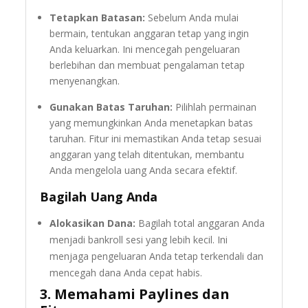
Tetapkan Batasan:
Sebelum Anda mulai
bermain, tentukan anggaran tetap yang ingin
Anda keluarkan. Ini mencegah pengeluaran
berlebihan dan membuat pengalaman tetap
menyenangkan.
Gunakan Batas Taruhan:
Pilihlah permainan
yang memungkinkan Anda menetapkan batas
taruhan. Fitur ini memastikan Anda tetap sesuai
anggaran yang telah ditentukan, membantu
Anda mengelola uang Anda secara efektif.
Bagilah Uang Anda
Alokasikan Dana:
Bagilah total anggaran Anda
menjadi bankroll sesi yang lebih kecil. Ini
menjaga pengeluaran Anda tetap terkendali dan
mencegah dana Anda cepat habis.
3. Memahami Paylines dan