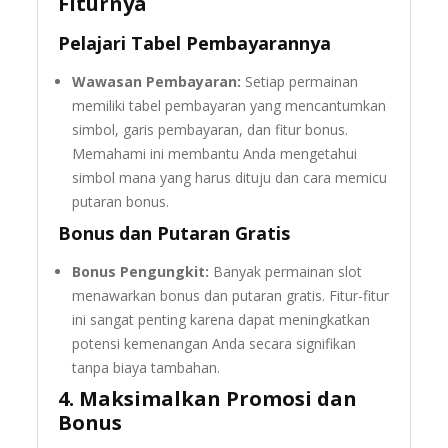
Fiturnya
Pelajari Tabel Pembayarannya
Wawasan Pembayaran:
Setiap permainan
memiliki tabel pembayaran yang mencantumkan
simbol, garis pembayaran, dan fitur bonus.
Memahami ini membantu Anda mengetahui
simbol mana yang harus dituju dan cara memicu
putaran bonus.
Bonus dan Putaran Gratis
Bonus Pengungkit:
Banyak permainan slot
menawarkan bonus dan putaran gratis. Fitur-fitur
ini sangat penting karena dapat meningkatkan
potensi kemenangan Anda secara signifikan
tanpa biaya tambahan.
4. Maksimalkan Promosi dan
Bonus