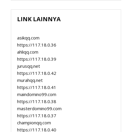
LINK LAINNYA
asikqq.com
https://117.18.0.36
ahliqq.com
https://117.18.0.39
jurusqq.net
https://117.18.0.42
murahqq.net
https://117.18.0.41
maindomino99.com
https://117.18.0.38
masterdomino99.com
https://117.18.0.37
championqq.com
https://117.18.0.40