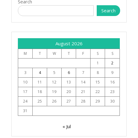
Search
Search
August 2026
M
T
W
T
F
S
S
1
2
3
4
5
6
7
8
9
10
11
12
13
14
15
16
17
18
19
20
21
22
23
24
25
26
27
28
29
30
31
« Jul