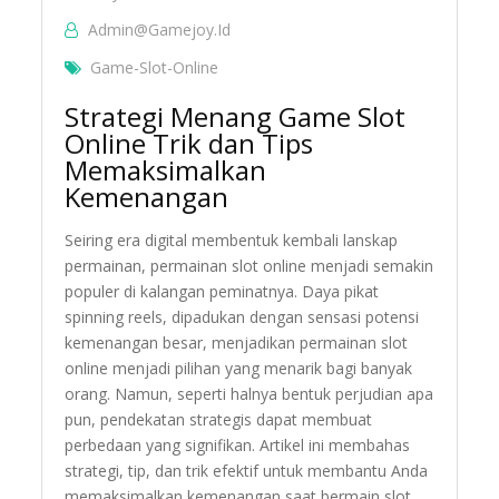
Admin@gamejoy.id
Game-Slot-Online
Strategi Menang Game Slot
Online Trik dan Tips
Memaksimalkan
Kemenangan
Seiring era digital membentuk kembali lanskap
permainan, permainan slot online menjadi semakin
populer di kalangan peminatnya. Daya pikat
spinning reels, dipadukan dengan sensasi potensi
kemenangan besar, menjadikan permainan slot
online menjadi pilihan yang menarik bagi banyak
orang. Namun, seperti halnya bentuk perjudian apa
pun, pendekatan strategis dapat membuat
perbedaan yang signifikan. Artikel ini membahas
strategi, tip, dan trik efektif untuk membantu Anda
memaksimalkan kemenangan saat bermain slot