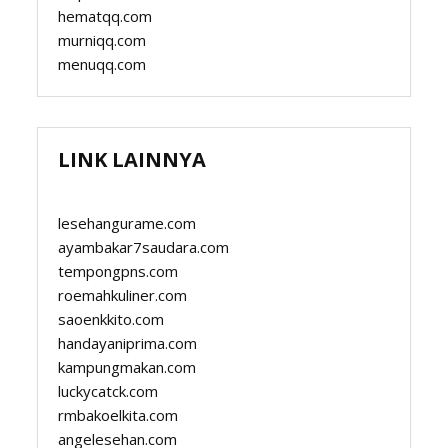
hematqq.com
murniqq.com
menuqq.com
LINK LAINNYA
lesehangurame.com
ayambakar7saudara.com
tempongpns.com
roemahkuliner.com
saoenkkito.com
handayaniprima.com
kampungmakan.com
luckycatck.com
rmbakoelkita.com
angelesehan.com