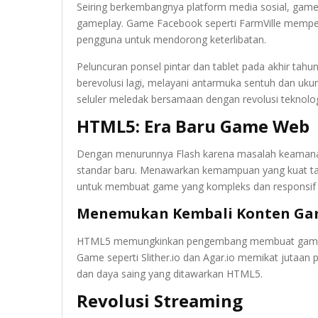
Seiring berkembangnya platform media sosial, game
gameplay. Game Facebook seperti FarmVille memper
pengguna untuk mendorong keterlibatan.
Peluncuran ponsel pintar dan tablet pada akhir tah
berevolusi lagi, melayani antarmuka sentuh dan ukur
seluler meledak bersamaan dengan revolusi teknologi
HTML5: Era Baru Game Web
Dengan menurunnya Flash karena masalah keaman
standar baru. Menawarkan kemampuan yang kuat 
untuk membuat game yang kompleks dan responsif 
Menemukan Kembali Konten G
HTML5 memungkinkan pengembang membuat game li
Game seperti Slither.io dan Agar.io memikat jutaa
dan daya saing yang ditawarkan HTML5.
Revolusi Streaming