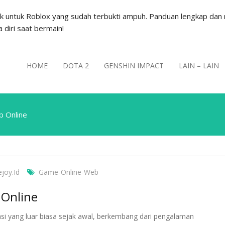
aik untuk Roblox yang sudah terbukti ampuh. Panduan lengkap dan mu
 diri saat bermain!
HOME
DOTA 2
GENSHIN IMPACT
LAIN – LAIN
b Online
oy.id
Game-Online-Web
 Online
i yang luar biasa sejak awal, berkembang dari pengalaman