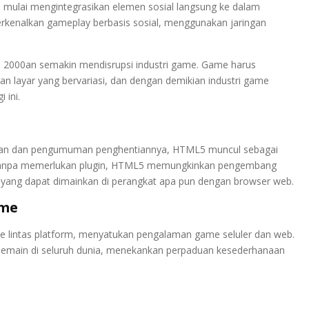
 mulai mengintegrasikan elemen sosial langsung ke dalam
kenalkan gameplay berbasis sosial, menggunakan jaringan
un 2000an semakin mendisrupsi industri game. Game harus
an layar yang bervariasi, dan dengan demikian industri game
 ini.
an dan pengumuman penghentiannya, HTML5 muncul sebagai
tanpa memerlukan plugin, HTML5 memungkinkan pengembang
yang dapat dimainkan di perangkat apa pun dengan browser web.
ame
ntas platform, menyatukan pengalaman game seluler dan web.
n pemain di seluruh dunia, menekankan perpaduan kesederhanaan