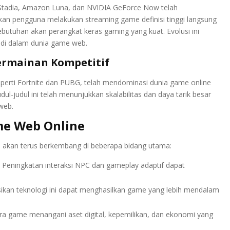
e Stadia, Amazon Luna, dan NVIDIA GeForce Now telah
n pengguna melakukan streaming game definisi tinggi langsung
utuhan akan perangkat keras gaming yang kuat. Evolusi ini
adi dalam dunia game web.
ermainan Kompetitif
seperti Fortnite dan PUBG, telah mendominasi dunia game online
dul-judul ini telah menunjukkan skalabilitas dan daya tarik besar
web.
me Web Online
 akan terus berkembang di beberapa bidang utama:
: Peningkatan interaksi NPC dan gameplay adaptif dapat
sikan teknologi ini dapat menghasilkan game yang lebih mendalam
ra game menangani aset digital, kepemilikan, dan ekonomi yang