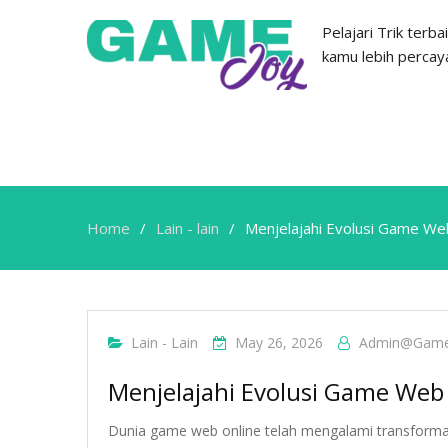
Pelajari Trik terb
kamu lebih percaya
Home
Lain - lain
Menjelajahi Evolusi Game We
Lain - Lain
May 26, 2026
Admin@gamej
Menjelajahi Evolusi Game Web
Dunia game web online telah mengalami transformas