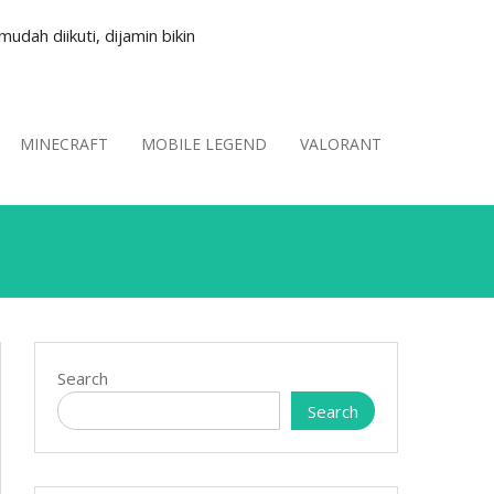
dah diikuti, dijamin bikin
MINECRAFT
MOBILE LEGEND
VALORANT
Search
Search