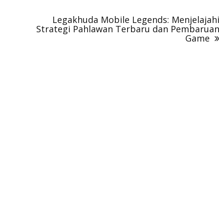
Legakhuda Mobile Legends: Menjelajah
Strategi Pahlawan Terbaru dan Pembarua
Game