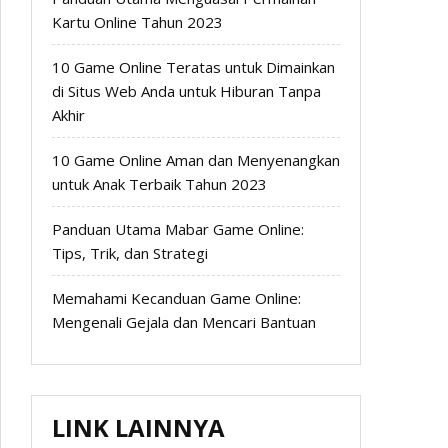
Kartu Online Tahun 2023
10 Game Online Teratas untuk Dimainkan
di Situs Web Anda untuk Hiburan Tanpa
Akhir
10 Game Online Aman dan Menyenangkan
untuk Anak Terbaik Tahun 2023
Panduan Utama Mabar Game Online:
Tips, Trik, dan Strategi
Memahami Kecanduan Game Online:
Mengenali Gejala dan Mencari Bantuan
LINK LAINNYA