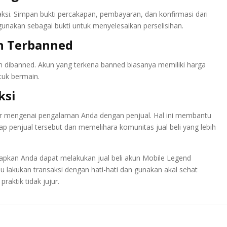
aksi. Simpan bukti percakapan, pembayaran, dan konfirmasi dari
digunakan sebagai bukti untuk menyelesaikan perselisihan.
h Terbanned
m dibanned. Akun yang terkena banned biasanya memiliki harga
ntuk bermain.
ksi
ujur mengenai pengalaman Anda dengan penjual. Hal ini membantu
 penjual tersebut dan memelihara komunitas jual beli yang lebih
apkan Anda dapat melakukan jual beli akun Mobile Legend
lu lakukan transaksi dengan hati-hati dan gunakan akal sehat
raktik tidak jujur.