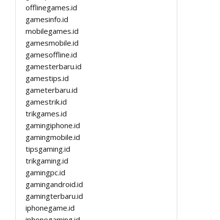
offlinegames.id
gamesinfo.id
mobilegames.id
gamesmobile.id
gamesoffline.id
gamesterbaru.id
gamestips.id
gameterbaru.id
gamestrik.id
trikgames.id
gamingiphone.id
gamingmobile.id
tipsgaming.id
trikgaming.id
gamingpc.id
gamingandroid.id
gamingterbaru.id
iphonegame.id
iphonegaming.id