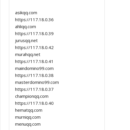
asikqq.com
https://117.18.0.36
ahliqq.com
https://117.18.0.39
jurusqq.net
https://117.18.0.42
murahqq.net
https://117.18.0.41
maindomino99.com
https://117.18.0.38
masterdomino99.com
https://117.18.0.37
championqq.com
https://117.18.0.40
hematqq.com
murniqq.com
menuqq.com