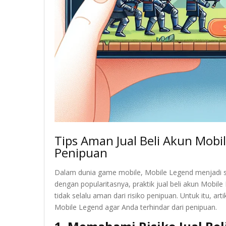
Tips Aman Jual Beli Akun Mobi
Penipuan
Dalam dunia game mobile, Mobile Legend menjadi sal
dengan popularitasnya, praktik jual beli akun Mobile
tidak selalu aman dari risiko penipuan. Untuk itu, a
Mobile Legend agar Anda terhindar dari penipuan.