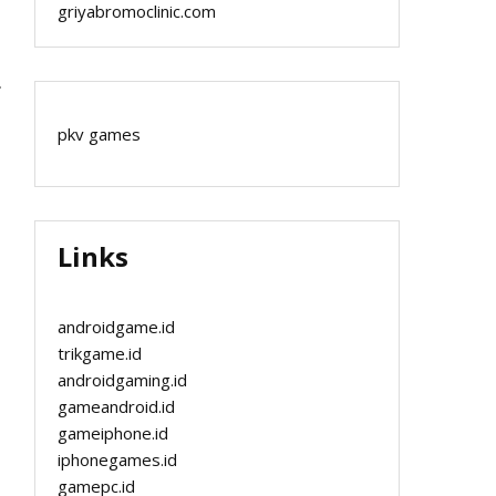
griyabromoclinic.com
i
n
pkv games
Links
androidgame.id
trikgame.id
androidgaming.id
gameandroid.id
gameiphone.id
iphonegames.id
gamepc.id