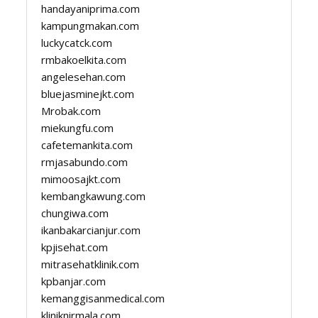
handayaniprima.com
kampungmakan.com
luckycatck.com
rmbakoelkita.com
angelesehan.com
bluejasminejkt.com
Mrobak.com
miekungfu.com
cafetemankita.com
rmjasabundo.com
mimoosajkt.com
kembangkawung.com
chungiwa.com
ikanbakarcianjur.com
kpjisehat.com
mitrasehatklinik.com
kpbanjar.com
kemanggisanmedical.com
kliniknirmala.com