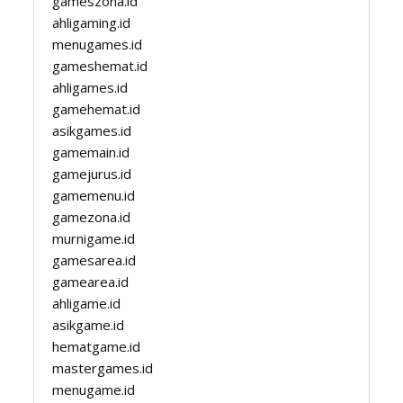
gameszona.id
ahligaming.id
menugames.id
gameshemat.id
ahligames.id
gamehemat.id
asikgames.id
gamemain.id
gamejurus.id
gamemenu.id
gamezona.id
murnigame.id
gamesarea.id
gamearea.id
ahligame.id
asikgame.id
hematgame.id
mastergames.id
menugame.id