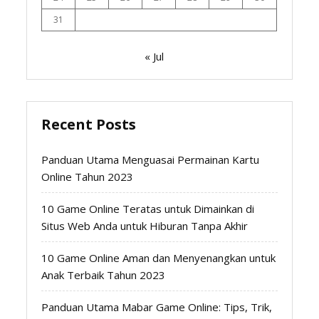
31
« Jul
Recent Posts
Panduan Utama Menguasai Permainan Kartu
Online Tahun 2023
10 Game Online Teratas untuk Dimainkan di
Situs Web Anda untuk Hiburan Tanpa Akhir
10 Game Online Aman dan Menyenangkan untuk
Anak Terbaik Tahun 2023
Panduan Utama Mabar Game Online: Tips, Trik,