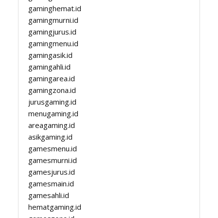
gaminghemat.id
gamingmurni.id
gamingjurus.id
gamingmenu.id
gamingasik.id
gamingahli.id
gamingarea.id
gamingzona.id
jurusgaming.id
menugaming.id
areagaming.id
asikgaming.id
gamesmenu.id
gamesmurni.id
gamesjurus.id
gamesmain.id
gamesahli.id
hematgaming.id