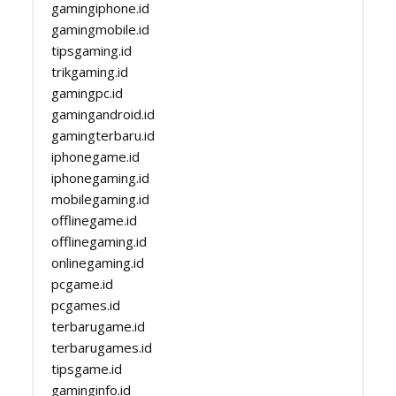
gamingiphone.id
gamingmobile.id
tipsgaming.id
trikgaming.id
gamingpc.id
gamingandroid.id
gamingterbaru.id
iphonegame.id
iphonegaming.id
mobilegaming.id
offlinegame.id
offlinegaming.id
onlinegaming.id
pcgame.id
pcgames.id
terbarugame.id
terbarugames.id
tipsgame.id
gaminginfo.id