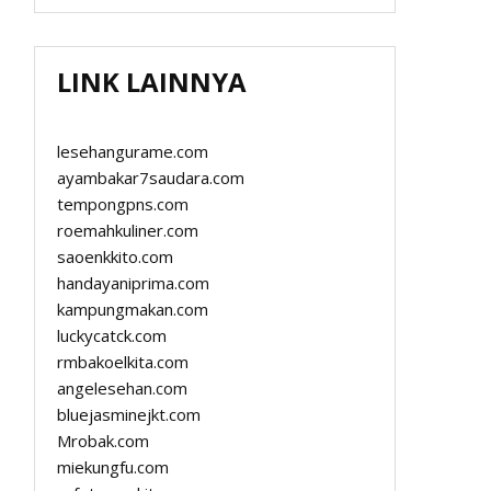
LINK LAINNYA
lesehangurame.com
ayambakar7saudara.com
tempongpns.com
roemahkuliner.com
saoenkkito.com
handayaniprima.com
kampungmakan.com
luckycatck.com
rmbakoelkita.com
angelesehan.com
bluejasminejkt.com
Mrobak.com
miekungfu.com