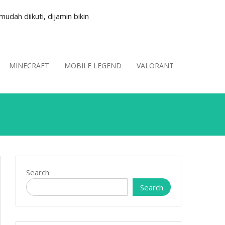
dah diikuti, dijamin bikin
MINECRAFT
MOBILE LEGEND
VALORANT
Search
Search