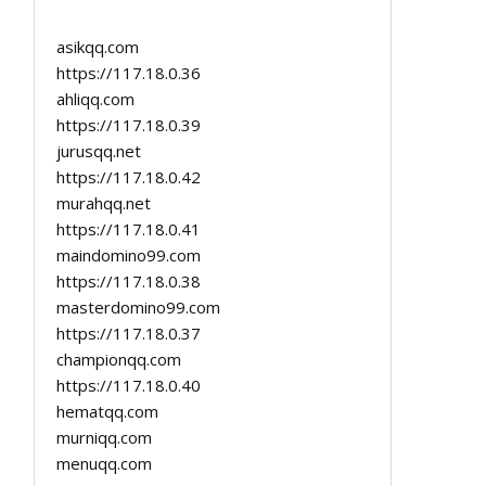
asikqq.com
https://117.18.0.36
ahliqq.com
https://117.18.0.39
jurusqq.net
https://117.18.0.42
murahqq.net
https://117.18.0.41
maindomino99.com
https://117.18.0.38
masterdomino99.com
https://117.18.0.37
championqq.com
https://117.18.0.40
hematqq.com
murniqq.com
menuqq.com