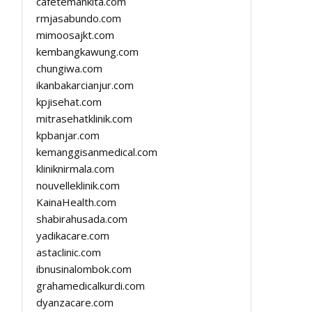
cafetemankita.com
rmjasabundo.com
mimoosajkt.com
kembangkawung.com
chungiwa.com
ikanbakarcianjur.com
kpjisehat.com
mitrasehatklinik.com
kpbanjar.com
kemanggisanmedical.com
kliniknirmala.com
nouvelleklinik.com
KainaHealth.com
shabirahusada.com
yadikacare.com
astaclinic.com
ibnusinalombok.com
grahamedicalkurdi.com
dyanzacare.com