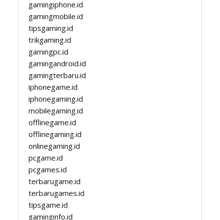
gamingiphone.id
gamingmobile.id
tipsgaming.id
trikgaming.id
gamingpc.id
gamingandroid.id
gamingterbaru.id
iphonegame.id
iphonegaming.id
mobilegaming.id
offlinegame.id
offlinegaming.id
onlinegaming.id
pcgame.id
pcgames.id
terbarugame.id
terbarugames.id
tipsgame.id
gaminginfo.id