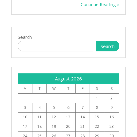
Continue Reading
Search
Search
August 2026
M
T
W
T
F
S
S
1
2
3
4
5
6
7
8
9
10
11
12
13
14
15
16
17
18
19
20
21
22
23
24
25
26
27
28
29
30