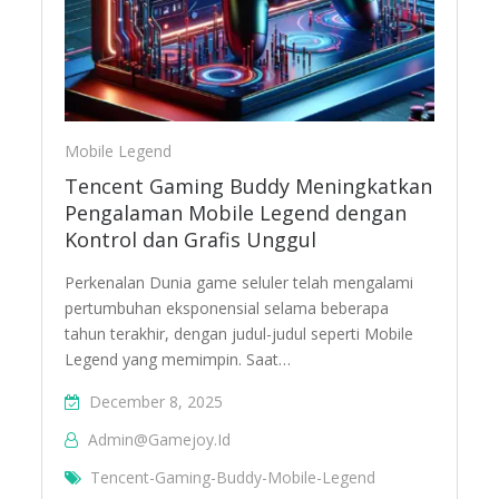
Mobile Legend
Tencent Gaming Buddy Meningkatkan
Pengalaman Mobile Legend dengan
Kontrol dan Grafis Unggul
Perkenalan Dunia game seluler telah mengalami
pertumbuhan eksponensial selama beberapa
tahun terakhir, dengan judul-judul seperti Mobile
Legend yang memimpin. Saat…
December 8, 2025
Admin@gamejoy.id
Tencent-Gaming-Buddy-Mobile-Legend