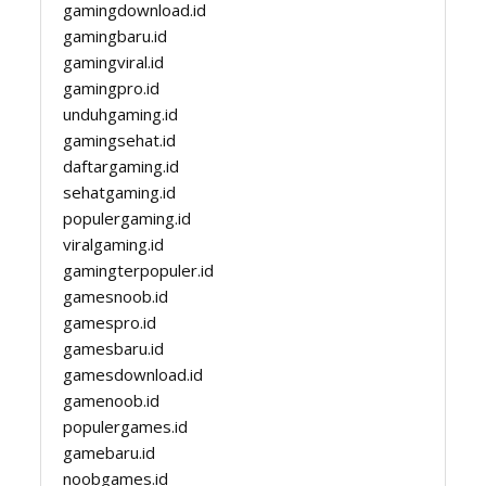
gamingdownload.id
gamingbaru.id
gamingviral.id
gamingpro.id
unduhgaming.id
gamingsehat.id
daftargaming.id
sehatgaming.id
populergaming.id
viralgaming.id
gamingterpopuler.id
gamesnoob.id
gamespro.id
gamesbaru.id
gamesdownload.id
gamenoob.id
populergames.id
gamebaru.id
noobgames.id