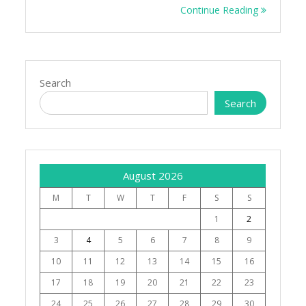
Continue Reading
Search
Search
August 2026
M
T
W
T
F
S
S
1
2
3
4
5
6
7
8
9
10
11
12
13
14
15
16
17
18
19
20
21
22
23
24
25
26
27
28
29
30