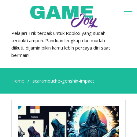
Pelajari Trik terbaik untuk Roblox yang sudah
terbukti ampuh. Panduan lengkap dan mudah
diikuti, dijamin bikin kamu lebih percaya diri saat
bermain!
Home
scaramouche-genshin-impact
scaramouche-
genshin-
impact