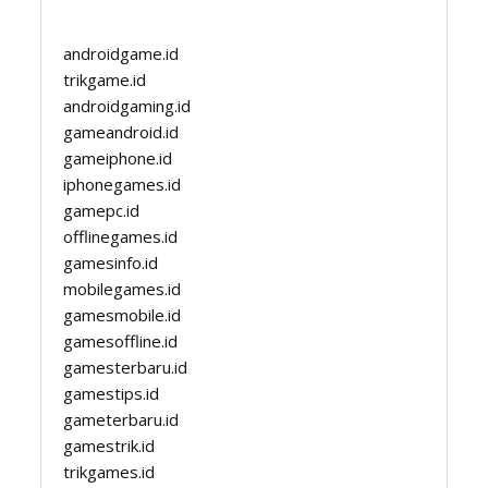
androidgame.id
trikgame.id
androidgaming.id
gameandroid.id
gameiphone.id
iphonegames.id
gamepc.id
offlinegames.id
gamesinfo.id
mobilegames.id
gamesmobile.id
gamesoffline.id
gamesterbaru.id
gamestips.id
gameterbaru.id
gamestrik.id
trikgames.id