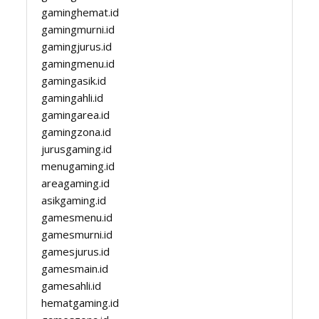
gaminghemat.id
gamingmurni.id
gamingjurus.id
gamingmenu.id
gamingasik.id
gamingahli.id
gamingarea.id
gamingzona.id
jurusgaming.id
menugaming.id
areagaming.id
asikgaming.id
gamesmenu.id
gamesmurni.id
gamesjurus.id
gamesmain.id
gamesahli.id
hematgaming.id