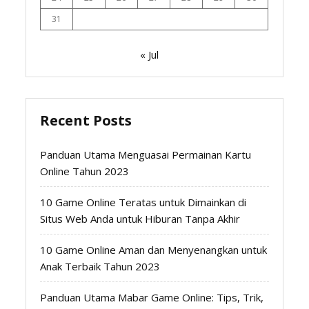
31
« Jul
Recent Posts
Panduan Utama Menguasai Permainan Kartu
Online Tahun 2023
10 Game Online Teratas untuk Dimainkan di
Situs Web Anda untuk Hiburan Tanpa Akhir
10 Game Online Aman dan Menyenangkan untuk
Anak Terbaik Tahun 2023
Panduan Utama Mabar Game Online: Tips, Trik,