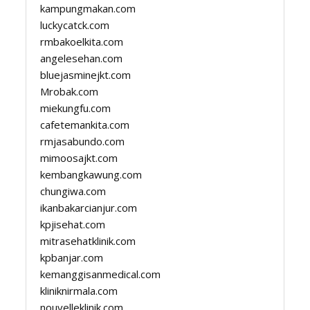
kampungmakan.com
luckycatck.com
rmbakoelkita.com
angelesehan.com
bluejasminejkt.com
Mrobak.com
miekungfu.com
cafetemankita.com
rmjasabundo.com
mimoosajkt.com
kembangkawung.com
chungiwa.com
ikanbakarcianjur.com
kpjisehat.com
mitrasehatklinik.com
kpbanjar.com
kemanggisanmedical.com
kliniknirmala.com
nouvelleklinik.com