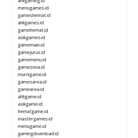
ahligaming.id
menugames.id
gameshemat.id
ahligames.id
gamehemat.id
asikgames.id
gamemain.id
gamejurus.id
gamemenu.id
gamezona.id
murnigame.id
gamesarea.id
gamearea.id
ahligame.id
asikgame.id
hematgame.id
mastergames.id
menugame.id
gamingdownload.id