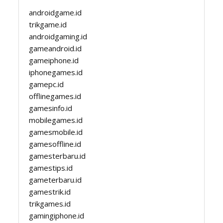
androidgame.id
trikgame.id
androidgaming.id
gameandroid.id
gameiphone.id
iphonegames.id
gamepc.id
offlinegames.id
gamesinfo.id
mobilegames.id
gamesmobile.id
gamesoffline.id
gamesterbaru.id
gamestips.id
gameterbaru.id
gamestrik.id
trikgames.id
gamingiphone.id