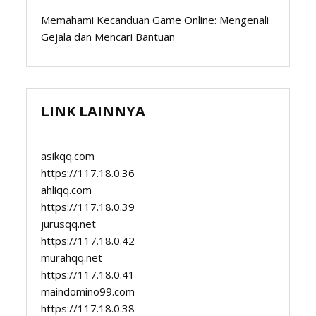
Memahami Kecanduan Game Online: Mengenali
Gejala dan Mencari Bantuan
LINK LAINNYA
asikqq.com
https://117.18.0.36
ahliqq.com
https://117.18.0.39
jurusqq.net
https://117.18.0.42
murahqq.net
https://117.18.0.41
maindomino99.com
https://117.18.0.38