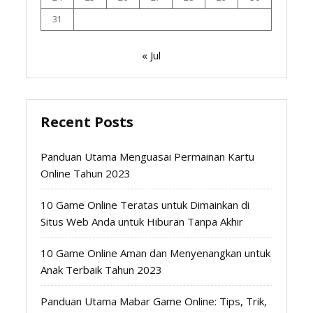
31
« Jul
Recent Posts
Panduan Utama Menguasai Permainan Kartu
Online Tahun 2023
10 Game Online Teratas untuk Dimainkan di
Situs Web Anda untuk Hiburan Tanpa Akhir
10 Game Online Aman dan Menyenangkan untuk
Anak Terbaik Tahun 2023
Panduan Utama Mabar Game Online: Tips, Trik,