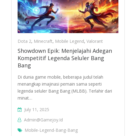
Dota 2
,
Minecraft
,
Mobile Legend
,
Valorant
Showdown Epik: Menjelajahi Adegan
Kompetitif Legenda Seluler Bang
Bang
Di dunia game mobile, beberapa judul telah
menangkap imajinasi pemain sama seperti
legenda seluler Bang Bang (MLBB). Terlahir dari
minat…
July 11, 2025
Admin@gamejoy.id
Mobile-Legend-Bang-Bang