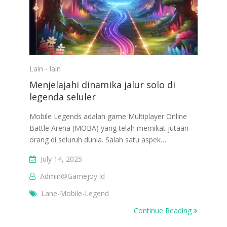
Lain - lain
Menjelajahi dinamika jalur solo di
legenda seluler
Mobile Legends adalah game Multiplayer Online
Battle Arena (MOBA) yang telah memikat jutaan
orang di seluruh dunia. Salah satu aspek…
July 14, 2025
Admin@gamejoy.id
Lane-Mobile-Legend
Continue Reading