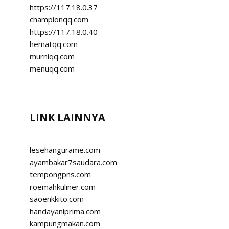
https://117.18.0.37
championqq.com
https://117.18.0.40
hematqq.com
murniqq.com
menuqq.com
LINK LAINNYA
lesehangurame.com
ayambakar7saudara.com
tempongpns.com
roemahkuliner.com
saoenkkito.com
handayaniprima.com
kampungmakan.com