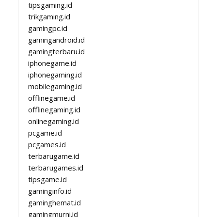
tipsgaming.id
trikgaming.id
gamingpc.id
gamingandroid.id
gamingterbaru.id
iphonegame.id
iphonegaming.id
mobilegaming.id
offlinegame.id
offlinegaming.id
onlinegaming.id
pcgame.id
pcgames.id
terbarugame.id
terbarugames.id
tipsgame.id
gaminginfo.id
gaminghemat.id
gamingmurni.id