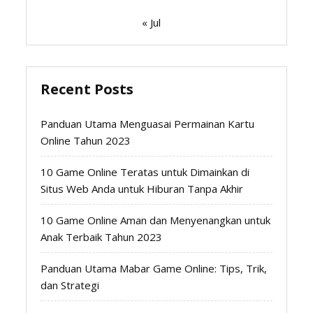
« Jul
Recent Posts
Panduan Utama Menguasai Permainan Kartu
Online Tahun 2023
10 Game Online Teratas untuk Dimainkan di
Situs Web Anda untuk Hiburan Tanpa Akhir
10 Game Online Aman dan Menyenangkan untuk
Anak Terbaik Tahun 2023
Panduan Utama Mabar Game Online: Tips, Trik,
dan Strategi