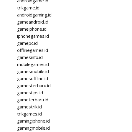
androidgame.id
trikgame.id
androidgaming.id
gameandroid.id
gameiphone.id
iphonegames.id
gamepc.id
offlinegames.id
gamesinfo.id
mobilegames.id
gamesmobile.id
gamesoffline.id
gamesterbaru.id
gamestips.id
gameterbaru.id
gamestrik.id
trikgames.id
gamingiphone.id
gamingmobile.id