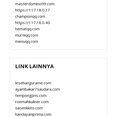
masterdomino99.com
https://117.18.0.37
championqq.com
https://117.18.0.40
hematqq.com
murniqq.com
menuqq.com
LINK LAINNYA
lesehangurame.com
ayambakar7saudara.com
tempongpns.com
roemahkuliner.com
saoenkkito.com
handayaniprima.com