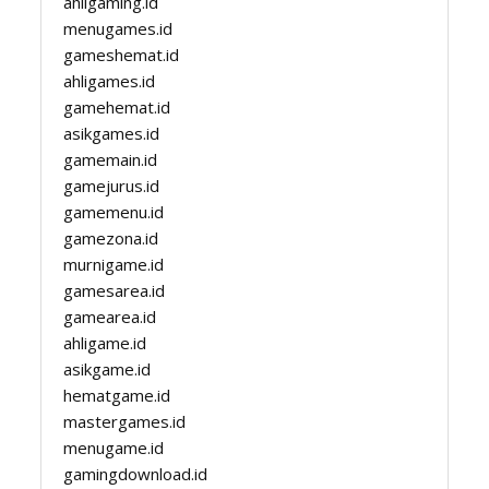
ahligaming.id
menugames.id
gameshemat.id
ahligames.id
gamehemat.id
asikgames.id
gamemain.id
gamejurus.id
gamemenu.id
gamezona.id
murnigame.id
gamesarea.id
gamearea.id
ahligame.id
asikgame.id
hematgame.id
mastergames.id
menugame.id
gamingdownload.id