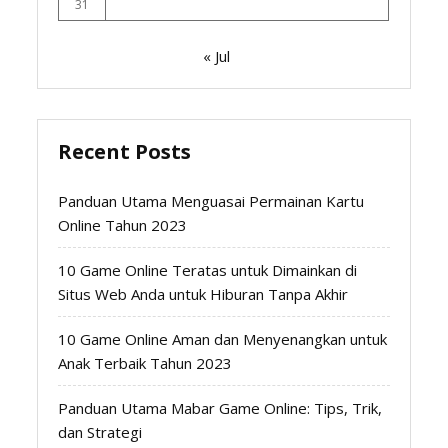
31
« Jul
Recent Posts
Panduan Utama Menguasai Permainan Kartu
Online Tahun 2023
10 Game Online Teratas untuk Dimainkan di
Situs Web Anda untuk Hiburan Tanpa Akhir
10 Game Online Aman dan Menyenangkan untuk
Anak Terbaik Tahun 2023
Panduan Utama Mabar Game Online: Tips, Trik,
dan Strategi