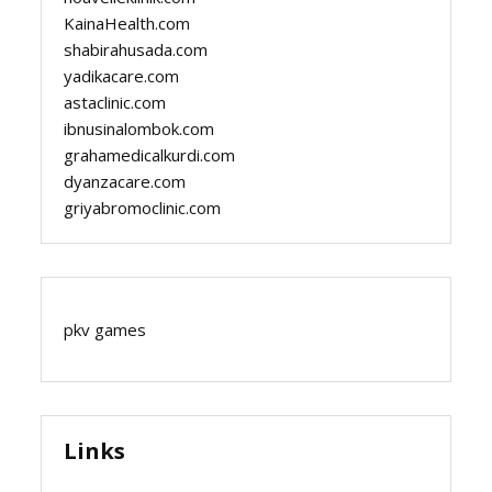
KainaHealth.com
shabirahusada.com
yadikacare.com
astaclinic.com
ibnusinalombok.com
grahamedicalkurdi.com
dyanzacare.com
griyabromoclinic.com
pkv games
Links