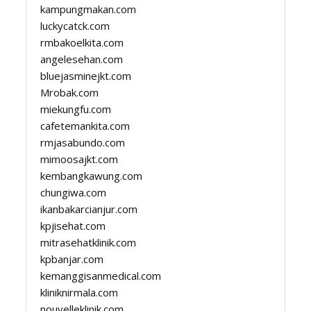
kampungmakan.com
luckycatck.com
rmbakoelkita.com
angelesehan.com
bluejasminejkt.com
Mrobak.com
miekungfu.com
cafetemankita.com
rmjasabundo.com
mimoosajkt.com
kembangkawung.com
chungiwa.com
ikanbakarcianjur.com
kpjisehat.com
mitrasehatklinik.com
kpbanjar.com
kemanggisanmedical.com
kliniknirmala.com
nouvelleklinik.com