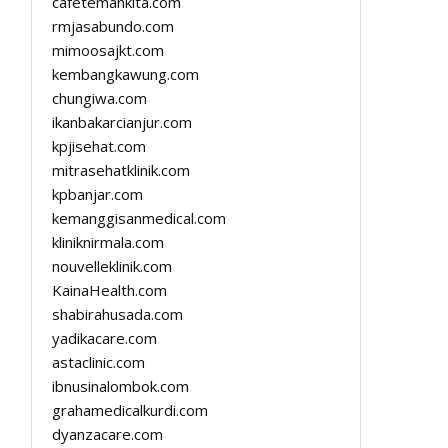
cafetemankita.com
rmjasabundo.com
mimoosajkt.com
kembangkawung.com
chungiwa.com
ikanbakarcianjur.com
kpjisehat.com
mitrasehatklinik.com
kpbanjar.com
kemanggisanmedical.com
kliniknirmala.com
nouvelleklinik.com
KainaHealth.com
shabirahusada.com
yadikacare.com
astaclinic.com
ibnusinalombok.com
grahamedicalkurdi.com
dyanzacare.com