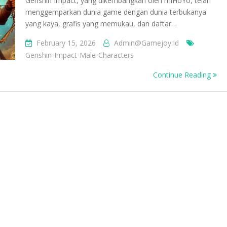
Genshin Impact, yang dikembangkan oleh miHoYo, telah
menggemparkan dunia game dengan dunia terbukanya
yang kaya, grafis yang memukau, dan daftar…
February 15, 2026
Admin@gamejoy.id
Genshin-Impact-Male-Characters
Continue Reading