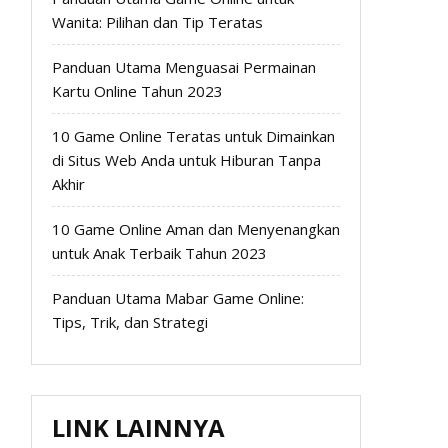
Wanita: Pilihan dan Tip Teratas
Panduan Utama Menguasai Permainan
Kartu Online Tahun 2023
10 Game Online Teratas untuk Dimainkan
di Situs Web Anda untuk Hiburan Tanpa
Akhir
10 Game Online Aman dan Menyenangkan
untuk Anak Terbaik Tahun 2023
Panduan Utama Mabar Game Online:
Tips, Trik, dan Strategi
LINK LAINNYA