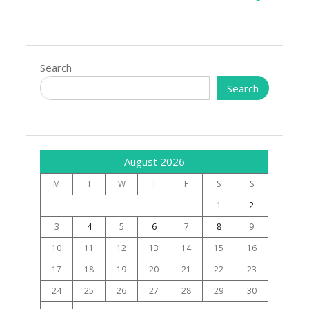
Search
Search
August 2026
M
T
W
T
F
S
S
1
2
3
4
5
6
7
8
9
10
11
12
13
14
15
16
17
18
19
20
21
22
23
24
25
26
27
28
29
30