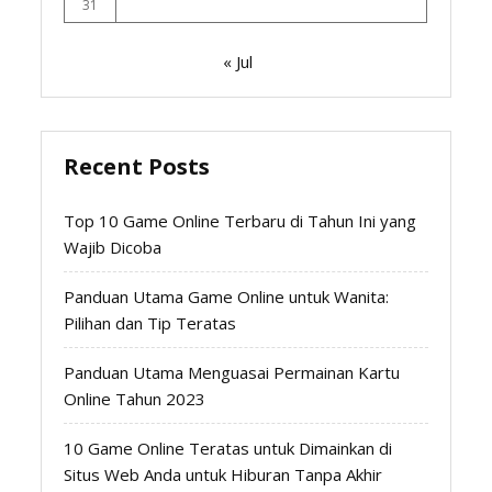
31
« Jul
Recent Posts
Top 10 Game Online Terbaru di Tahun Ini yang
Wajib Dicoba
Panduan Utama Game Online untuk Wanita:
Pilihan dan Tip Teratas
Panduan Utama Menguasai Permainan Kartu
Online Tahun 2023
10 Game Online Teratas untuk Dimainkan di
Situs Web Anda untuk Hiburan Tanpa Akhir