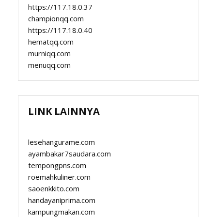
https://117.18.0.37
championqq.com
https://117.18.0.40
hematqq.com
murniqq.com
menuqq.com
LINK LAINNYA
lesehangurame.com
ayambakar7saudara.com
tempongpns.com
roemahkuliner.com
saoenkkito.com
handayaniprima.com
kampungmakan.com