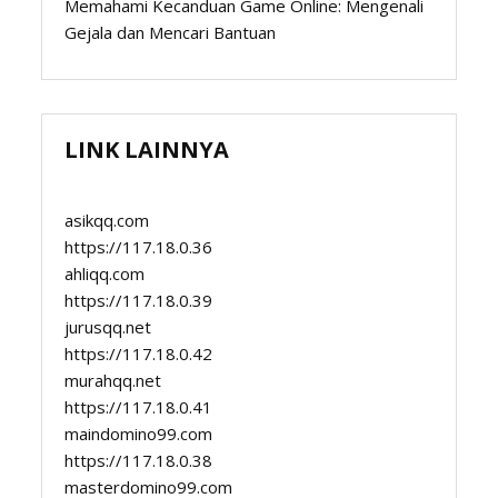
Memahami Kecanduan Game Online: Mengenali
Gejala dan Mencari Bantuan
LINK LAINNYA
asikqq.com
https://117.18.0.36
ahliqq.com
https://117.18.0.39
jurusqq.net
https://117.18.0.42
murahqq.net
https://117.18.0.41
maindomino99.com
https://117.18.0.38
masterdomino99.com