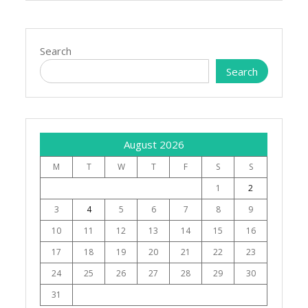
Search
Search
August 2026
M
T
W
T
F
S
S
1
2
3
4
5
6
7
8
9
10
11
12
13
14
15
16
17
18
19
20
21
22
23
24
25
26
27
28
29
30
31