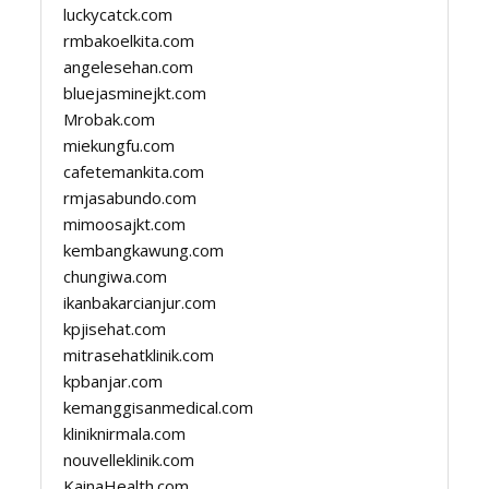
luckycatck.com
rmbakoelkita.com
angelesehan.com
bluejasminejkt.com
Mrobak.com
miekungfu.com
cafetemankita.com
rmjasabundo.com
mimoosajkt.com
kembangkawung.com
chungiwa.com
ikanbakarcianjur.com
kpjisehat.com
mitrasehatklinik.com
kpbanjar.com
kemanggisanmedical.com
kliniknirmala.com
nouvelleklinik.com
KainaHealth.com