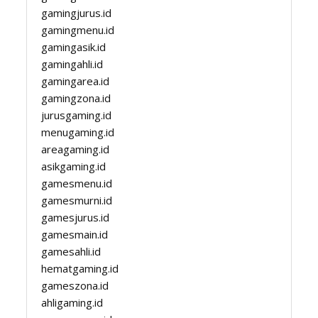
gamingjurus.id
gamingmenu.id
gamingasik.id
gamingahli.id
gamingarea.id
gamingzona.id
jurusgaming.id
menugaming.id
areagaming.id
asikgaming.id
gamesmenu.id
gamesmurni.id
gamesjurus.id
gamesmain.id
gamesahli.id
hematgaming.id
gameszona.id
ahligaming.id