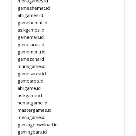
menugames.id
gameshemat.id
ahligames.id
gamehemat.id
asikgames.id
gamemain.id
gamejurus.id
gamemenu.id
gamezona.id
murnigame.id
gamesarea.id
gamearea.id
ahligame.id
asikgame.id
hematgame.id
mastergames.id
menugame.id
gamingdownload.id
gamingbaru.id