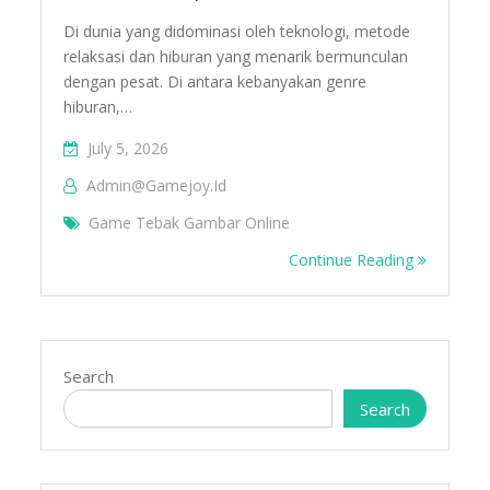
Di dunia yang didominasi oleh teknologi, metode
relaksasi dan hiburan yang menarik bermunculan
dengan pesat. Di antara kebanyakan genre
hiburan,…
July 5, 2026
Admin@gamejoy.id
Game Tebak Gambar Online
Continue Reading
Search
Search