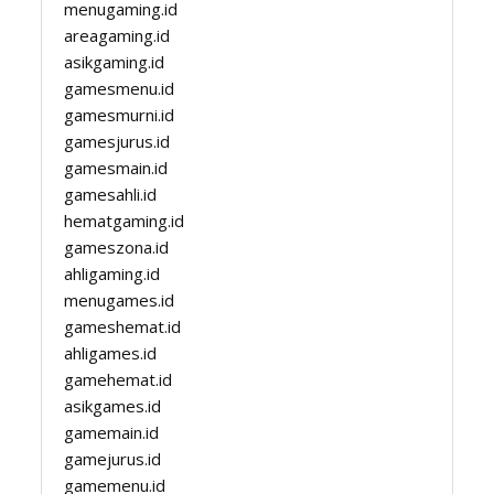
menugaming.id
areagaming.id
asikgaming.id
gamesmenu.id
gamesmurni.id
gamesjurus.id
gamesmain.id
gamesahli.id
hematgaming.id
gameszona.id
ahligaming.id
menugames.id
gameshemat.id
ahligames.id
gamehemat.id
asikgames.id
gamemain.id
gamejurus.id
gamemenu.id