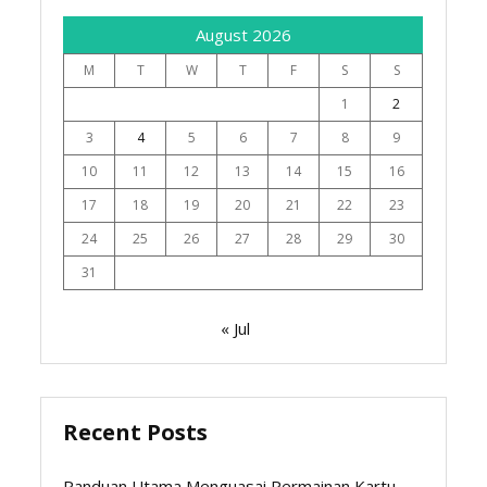
August 2026
M
T
W
T
F
S
S
1
2
3
4
5
6
7
8
9
10
11
12
13
14
15
16
17
18
19
20
21
22
23
24
25
26
27
28
29
30
31
« Jul
Recent Posts
Panduan Utama Menguasai Permainan Kartu