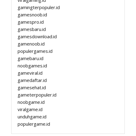
gamingterpopuler.id
gamesnoob.id
gamespro.id
gamesbaru.id
gamesdownload.id
gamenoob.id
populergames.id
gamebaru.id
noobgames.id
gameviral.id
gamedaftar.id
gamesehat.id
gameterpopuler.id
noobgame.id
viralgame.id
unduhgame.id
populergame.id