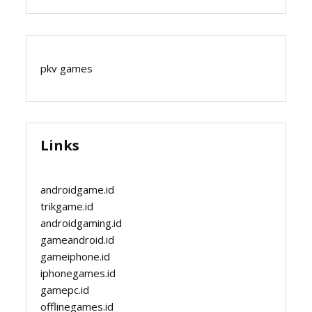
pkv games
Links
androidgame.id
trikgame.id
androidgaming.id
gameandroid.id
gameiphone.id
iphonegames.id
gamepc.id
offlinegames.id