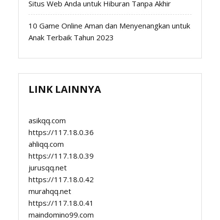
Situs Web Anda untuk Hiburan Tanpa Akhir
10 Game Online Aman dan Menyenangkan untuk
Anak Terbaik Tahun 2023
LINK LAINNYA
asikqq.com
https://117.18.0.36
ahliqq.com
https://117.18.0.39
jurusqq.net
https://117.18.0.42
murahqq.net
https://117.18.0.41
maindomino99.com