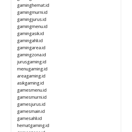
gaminghemat.id
gamingmurni.id
gamingjurus.id
gamingmenu.id
gamingasik.id
gamingahli.id
gamingarea.id
gamingzona.id
jurusgaming.id
menugaming.id
areagaming.id
asikgaming.id
gamesmenu.id
gamesmurni.id
gamesjurus.id
gamesmain.id
gamesahli.id
hematgaming.id