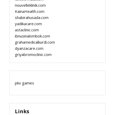
nouvelleklinik.com
KainaHealth.com
shabirahusada.com
yadikacare.com
astaclinic.com
ibnusinalombok.com
grahamedicalkurdi.com
dyanzacare.com
griyabromoclinic.com
pkv games
Links