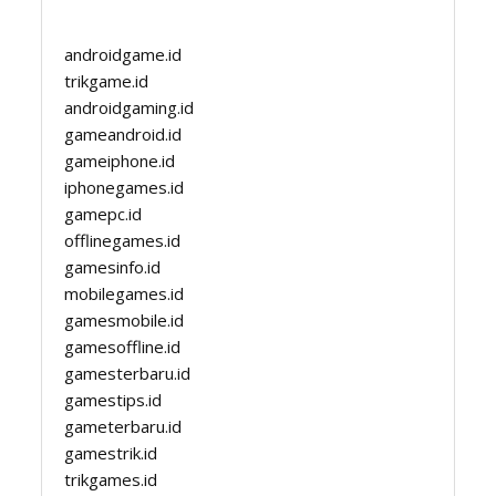
androidgame.id
trikgame.id
androidgaming.id
gameandroid.id
gameiphone.id
iphonegames.id
gamepc.id
offlinegames.id
gamesinfo.id
mobilegames.id
gamesmobile.id
gamesoffline.id
gamesterbaru.id
gamestips.id
gameterbaru.id
gamestrik.id
trikgames.id