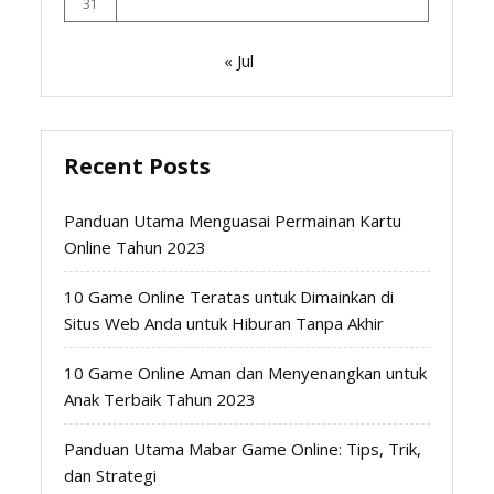
31
« Jul
Recent Posts
Panduan Utama Menguasai Permainan Kartu
Online Tahun 2023
10 Game Online Teratas untuk Dimainkan di
Situs Web Anda untuk Hiburan Tanpa Akhir
10 Game Online Aman dan Menyenangkan untuk
Anak Terbaik Tahun 2023
Panduan Utama Mabar Game Online: Tips, Trik,
dan Strategi