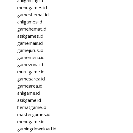
ahligaming.id
menugames.id
gameshemat.id
ahligames.id
gamehemat.id
asikgames.id
gamemain.id
gamejurus.id
gamemenu.id
gamezona.id
murnigame.id
gamesarea.id
gamearea.id
ahligame.id
asikgame.id
hematgame.id
mastergames.id
menugame.id
gamingdownload.id