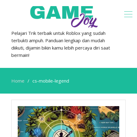
Pelajari Trik terbaik untuk Roblox yang sudah
terbukti ampuh. Panduan lengkap dan mudah
diikuti, dijamin bikin kamu lebih percaya diri saat
bermain!
Home
cs-mobile-legend
cs-
mobile-
legend