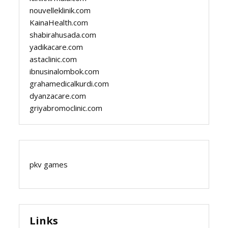
nouvelleklinik.com
KainaHealth.com
shabirahusada.com
yadikacare.com
astaclinic.com
ibnusinalombok.com
grahamedicalkurdi.com
dyanzacare.com
griyabromoclinic.com
pkv games
Links