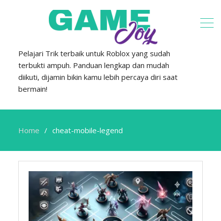
Pelajari Trik terbaik untuk Roblox yang sudah
terbukti ampuh. Panduan lengkap dan mudah
diikuti, dijamin bikin kamu lebih percaya diri saat
bermain!
Home
cheat-mobile-legend
cheat-
mobile-
legend