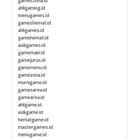
gameszona.id
ahligaming.id
menugames.id
gameshemat.id
ahligames.id
gamehemat.id
asikgames.id
gamemain.id
gamejurus.id
gamemenu.id
gamezona.id
murnigame.id
gamesarea.id
gamearea.id
ahligame.id
asikgame.id
hematgame.id
mastergames.id
menugame.id