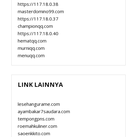
https://117.18.0.38
masterdomino99.com
https://117.18.0.37
championqq.com
https://117.18.0.40
hematqq.com
murniqq.com
menuqq.com
LINK LAINNYA
lesehangurame.com
ayambakar7saudara.com
tempongpns.com
roemahkuliner.com
saoenkkito.com