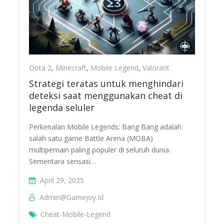
Dota 2
,
Minecraft
,
Mobile Legend
,
Valorant
Strategi teratas untuk menghindari
deteksi saat menggunakan cheat di
legenda seluler
Perkenalan Mobile Legends: Bang Bang adalah
salah satu game Battle Arena (MOBA)
multipemain paling populer di seluruh dunia.
Sementara sensasi…
April 29, 2025
Admin@gamejoy.id
Cheat-Mobile-Legend