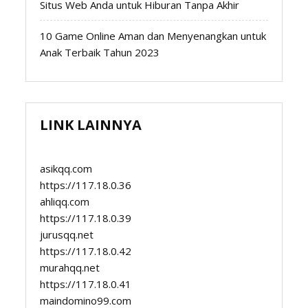
Situs Web Anda untuk Hiburan Tanpa Akhir
10 Game Online Aman dan Menyenangkan untuk
Anak Terbaik Tahun 2023
LINK LAINNYA
asikqq.com
https://117.18.0.36
ahliqq.com
https://117.18.0.39
jurusqq.net
https://117.18.0.42
murahqq.net
https://117.18.0.41
maindomino99.com