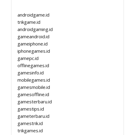
androidgame.id
trikgame.id
androidgaming.id
gameandroid.id
gameiphone.id
iphonegames.id
gamepc.id
offlinegames.id
gamesinfo.id
mobilegames.id
gamesmobile.id
gamesoffline.id
gamesterbaru.id
gamestips.id
gameterbaru.id
gamestrik.id
trikgames.id