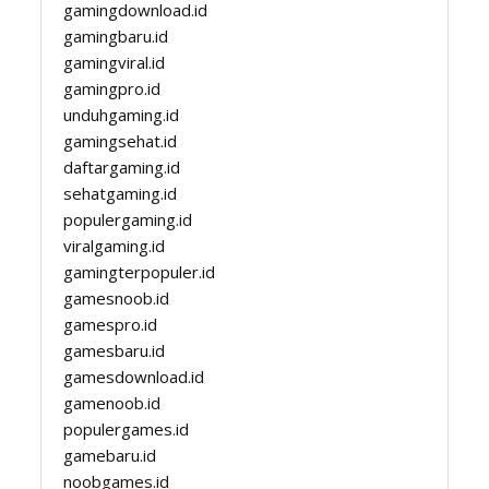
gamingdownload.id
gamingbaru.id
gamingviral.id
gamingpro.id
unduhgaming.id
gamingsehat.id
daftargaming.id
sehatgaming.id
populergaming.id
viralgaming.id
gamingterpopuler.id
gamesnoob.id
gamespro.id
gamesbaru.id
gamesdownload.id
gamenoob.id
populergames.id
gamebaru.id
noobgames.id