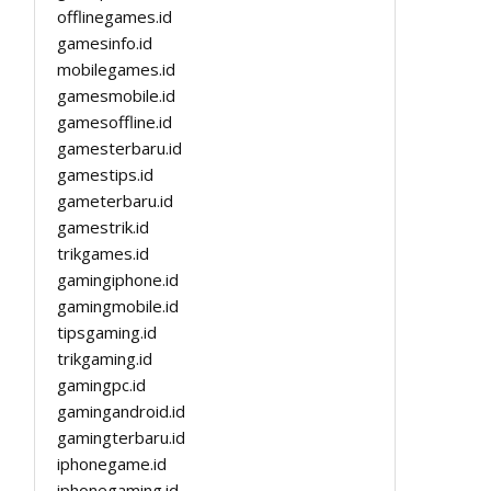
offlinegames.id
gamesinfo.id
mobilegames.id
gamesmobile.id
gamesoffline.id
gamesterbaru.id
gamestips.id
gameterbaru.id
gamestrik.id
trikgames.id
gamingiphone.id
gamingmobile.id
tipsgaming.id
trikgaming.id
gamingpc.id
gamingandroid.id
gamingterbaru.id
iphonegame.id
iphonegaming.id