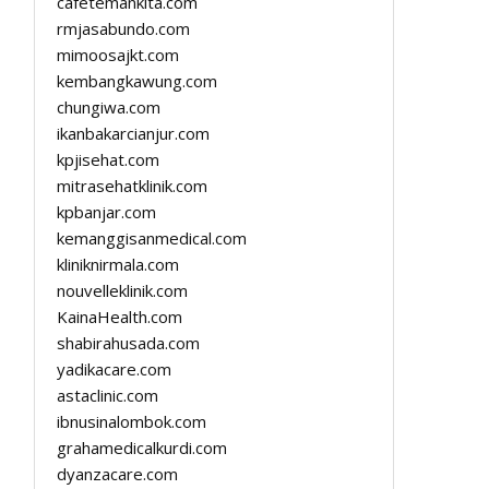
cafetemankita.com
rmjasabundo.com
mimoosajkt.com
kembangkawung.com
chungiwa.com
ikanbakarcianjur.com
kpjisehat.com
mitrasehatklinik.com
kpbanjar.com
kemanggisanmedical.com
kliniknirmala.com
nouvelleklinik.com
KainaHealth.com
shabirahusada.com
yadikacare.com
astaclinic.com
ibnusinalombok.com
grahamedicalkurdi.com
dyanzacare.com