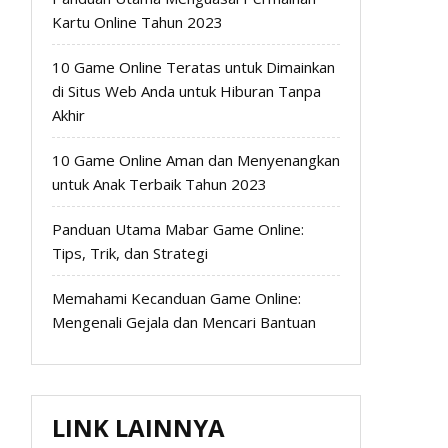
Kartu Online Tahun 2023
10 Game Online Teratas untuk Dimainkan
di Situs Web Anda untuk Hiburan Tanpa
Akhir
10 Game Online Aman dan Menyenangkan
untuk Anak Terbaik Tahun 2023
Panduan Utama Mabar Game Online:
Tips, Trik, dan Strategi
Memahami Kecanduan Game Online:
Mengenali Gejala dan Mencari Bantuan
LINK LAINNYA