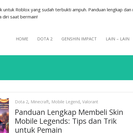
aik untuk Roblox yang sudah terbukti ampuh. Panduan lengkap dan mu
 diri saat bermain!
HOME
DOTA 2
GENSHIN IMPACT
LAIN – LAIN
Dota 2
,
Minecraft
,
Mobile Legend
,
Valorant
Panduan Lengkap Membeli Skin
Mobile Legends: Tips dan Trik
untuk Pemain