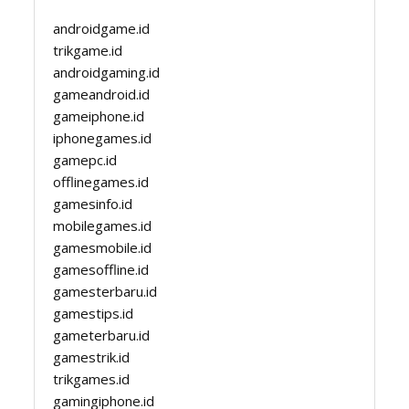
androidgame.id
trikgame.id
androidgaming.id
gameandroid.id
gameiphone.id
iphonegames.id
gamepc.id
offlinegames.id
gamesinfo.id
mobilegames.id
gamesmobile.id
gamesoffline.id
gamesterbaru.id
gamestips.id
gameterbaru.id
gamestrik.id
trikgames.id
gamingiphone.id