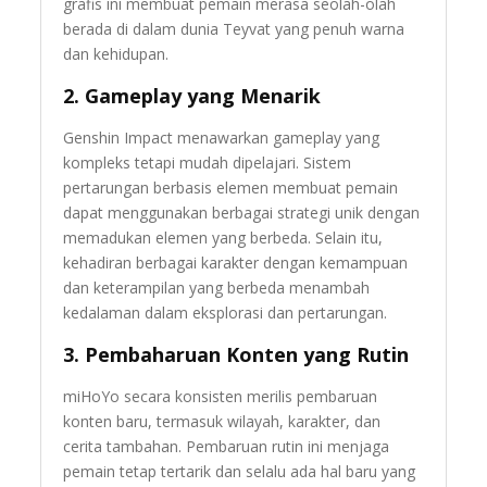
grafis ini membuat pemain merasa seolah-olah
berada di dalam dunia Teyvat yang penuh warna
dan kehidupan.
2.
Gameplay yang Menarik
Genshin Impact menawarkan gameplay yang
kompleks tetapi mudah dipelajari. Sistem
pertarungan berbasis elemen membuat pemain
dapat menggunakan berbagai strategi unik dengan
memadukan elemen yang berbeda. Selain itu,
kehadiran berbagai karakter dengan kemampuan
dan keterampilan yang berbeda menambah
kedalaman dalam eksplorasi dan pertarungan.
3.
Pembaharuan Konten yang Rutin
miHoYo secara konsisten merilis pembaruan
konten baru, termasuk wilayah, karakter, dan
cerita tambahan. Pembaruan rutin ini menjaga
pemain tetap tertarik dan selalu ada hal baru yang