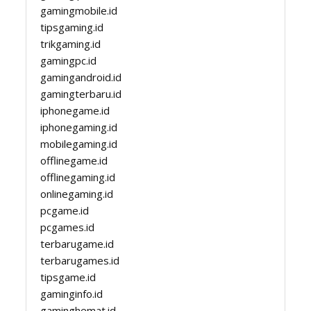
gamingmobile.id
tipsgaming.id
trikgaming.id
gamingpc.id
gamingandroid.id
gamingterbaru.id
iphonegame.id
iphonegaming.id
mobilegaming.id
offlinegame.id
offlinegaming.id
onlinegaming.id
pcgame.id
pcgames.id
terbarugame.id
terbarugames.id
tipsgame.id
gaminginfo.id
gaminghemat.id