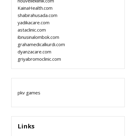
nouvelleklinik.com
KainaHealth.com
shabirahusada.com
yadikacare.com
astaclinic.com
ibnusinalombok.com
grahamedicalkurdi.com
dyanzacare.com
griyabromoclinic.com
pkv games
Links