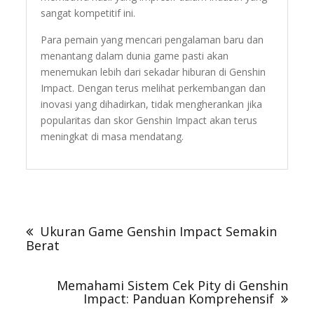
sangat kompetitif ini.
Para pemain yang mencari pengalaman baru dan
menantang dalam dunia game pasti akan
menemukan lebih dari sekadar hiburan di Genshin
Impact. Dengan terus melihat perkembangan dan
inovasi yang dihadirkan, tidak mengherankan jika
popularitas dan skor Genshin Impact akan terus
meningkat di masa mendatang.
Post
navigation
Ukuran Game Genshin Impact Semakin
Berat
Memahami Sistem Cek Pity di Genshin
Impact: Panduan Komprehensif