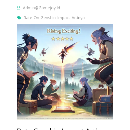
Admin@gamejoy.id
Rate-On-Genshin-Impact-Artinya