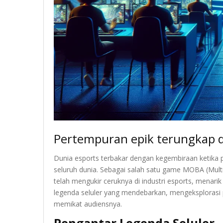
Pertempuran epik terungkap d
Dunia esports terbakar dengan kegembiraan ketika p
seluruh dunia. Sebagai salah satu game MOBA (Multi
telah mengukir ceruknya di industri esports, menari
legenda seluler yang mendebarkan, mengeksplorasi
memikat audiensnya.
Pengantar Legenda Seluler