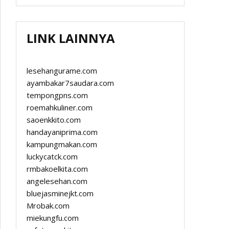
LINK LAINNYA
lesehangurame.com
ayambakar7saudara.com
tempongpns.com
roemahkuliner.com
saoenkkito.com
handayaniprima.com
kampungmakan.com
luckycatck.com
rmbakoelkita.com
angelesehan.com
bluejasminejkt.com
Mrobak.com
miekungfu.com