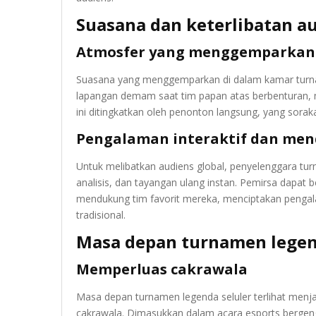
Suasana dan keterlibatan a
Atmosfer yang menggemparkan
Suasana yang menggemparkan di dalam kamar turn
lapangan demam saat tim papan atas berbenturan, 
ini ditingkatkan oleh penonton langsung, yang sor
Pengalaman interaktif dan me
Untuk melibatkan audiens global, penyelenggara t
analisis, dan tayangan ulang instan. Pemirsa dapat b
mendukung tim favorit mereka, menciptakan penga
tradisional.
Masa depan turnamen legen
Memperluas cakrawala
Masa depan turnamen legenda seluler terlihat menj
cakrawala. Dimasukkan dalam acara esports bergeng