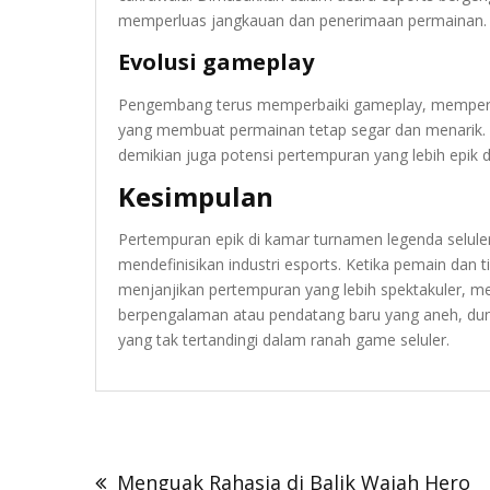
memperluas jangkauan dan penerimaan permainan.
Evolusi gameplay
Pengembang terus memperbaiki gameplay, memperk
yang membuat permainan tetap segar dan menarik. 
demikian juga potensi pertempuran yang lebih epik 
Kesimpulan
Pertempuran epik di kamar turnamen legenda seluler 
mendefinisikan industri esports. Ketika pemain da
menjanjikan pertempuran yang lebih spektakuler, m
berpengalaman atau pendatang baru yang aneh, du
yang tak tertandingi dalam ranah game seluler.
Post
navigation
Menguak Rahasia di Balik Wajah Hero