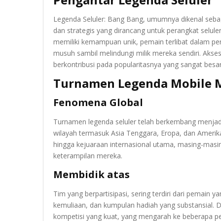
Legenda Seluler: Bang Bang, umumnya dikenal seb
dan strategis yang dirancang untuk perangkat selu
memiliki kemampuan unik, pemain terlibat dalam p
musuh sambil melindungi milik mereka sendiri. Akse
berkontribusi pada popularitasnya yang sangat besar 
Turnamen Legenda Mobile 
Fenomena Global
Turnamen legenda seluler telah berkembang menjad
wilayah termasuk Asia Tenggara, Eropa, dan Amerika
hingga kejuaraan internasional utama, masing-mas
keterampilan mereka.
Membidik atas
Tim yang berpartisipasi, sering terdiri dari pemain 
kemuliaan, dan kumpulan hadiah yang substansial. D
kompetisi yang kuat, yang mengarah ke beberapa pe