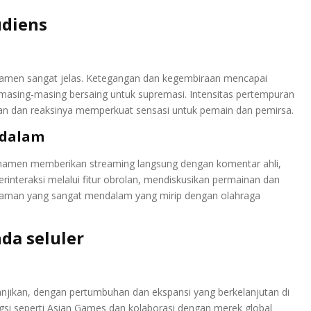
udiens
amen sangat jelas. Ketegangan dan kegembiraan mencapai
masing-masing bersaing untuk supremasi. Intensitas pertempuran
akan dan reaksinya memperkuat sensasi untuk pemain dan pemirsa.
ndalam
urnamen memberikan streaming langsung dengan komentar ahli,
erinteraksi melalui fitur obrolan, mendiskusikan permainan dan
laman yang sangat mendalam yang mirip dengan olahraga
da seluler
anjikan, dengan pertumbuhan dan ekspansi yang berkelanjutan di
si seperti Asian Games dan kolaborasi dengan merek global