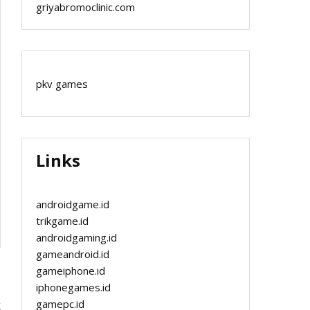
griyabromoclinic.com
pkv games
Links
androidgame.id
trikgame.id
androidgaming.id
gameandroid.id
gameiphone.id
iphonegames.id
gamepc.id
k