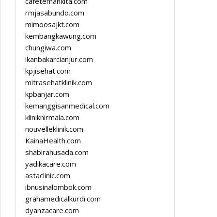
cafetemankita.com
rmjasabundo.com
mimoosajkt.com
kembangkawung.com
chungiwa.com
ikanbakarcianjur.com
kpjisehat.com
mitrasehatklinik.com
kpbanjar.com
kemanggisanmedical.com
kliniknirmala.com
nouvelleklinik.com
KainaHealth.com
shabirahusada.com
yadikacare.com
astaclinic.com
ibnusinalombok.com
grahamedicalkurdi.com
dyanzacare.com