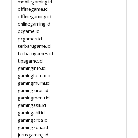
mobilegaming.id
offlinegame.id
offlinegaming.id
onlinegaming.id
pcgame.id
pcgames.id
terbarugame.id
terbarugames.id
tipsgame.id
gaminginfo.id
gaminghemat.id
gamingmurni.id
gamingjurus.id
gamingmenu.id
gamingasik.id
gamingahli.id
gamingarea.id
gamingzona.id
jurusgaming.id