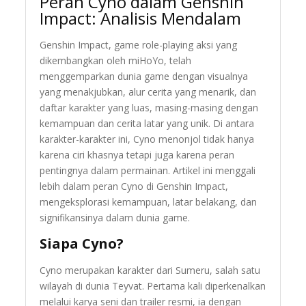
Peran Cyno dalam Genshin
Impact: Analisis Mendalam
Genshin Impact, game role-playing aksi yang
dikembangkan oleh miHoYo, telah
menggemparkan dunia game dengan visualnya
yang menakjubkan, alur cerita yang menarik, dan
daftar karakter yang luas, masing-masing dengan
kemampuan dan cerita latar yang unik. Di antara
karakter-karakter ini, Cyno menonjol tidak hanya
karena ciri khasnya tetapi juga karena peran
pentingnya dalam permainan. Artikel ini menggali
lebih dalam peran Cyno di Genshin Impact,
mengeksplorasi kemampuan, latar belakang, dan
signifikansinya dalam dunia game.
Siapa Cyno?
Cyno merupakan karakter dari Sumeru, salah satu
wilayah di dunia Teyvat. Pertama kali diperkenalkan
melalui karya seni dan trailer resmi, ia dengan