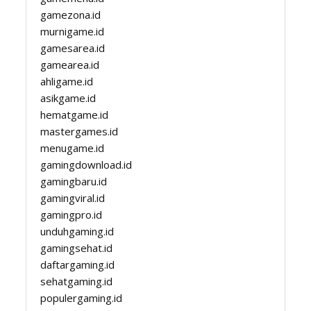
gamezona.id
murnigame.id
gamesarea.id
gamearea.id
ahligame.id
asikgame.id
hematgame.id
mastergames.id
menugame.id
gamingdownload.id
gamingbaru.id
gamingviral.id
gamingpro.id
unduhgaming.id
gamingsehat.id
daftargaming.id
sehatgaming.id
populergaming.id