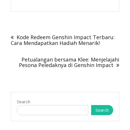
Post
navigation
Kode Redeem Genshin Impact Terbaru:
Cara Mendapatkan Hadiah Menarik!
Petualangan bersama Klee: Menjelajahi
Pesona Peledaknya di Genshin Impact
Search
Search