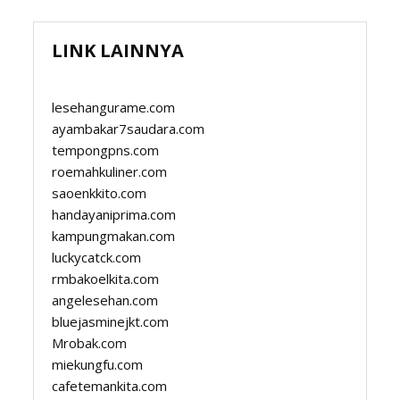
LINK LAINNYA
lesehangurame.com
ayambakar7saudara.com
tempongpns.com
roemahkuliner.com
saoenkkito.com
handayaniprima.com
kampungmakan.com
luckycatck.com
rmbakoelkita.com
angelesehan.com
bluejasminejkt.com
Mrobak.com
miekungfu.com
cafetemankita.com