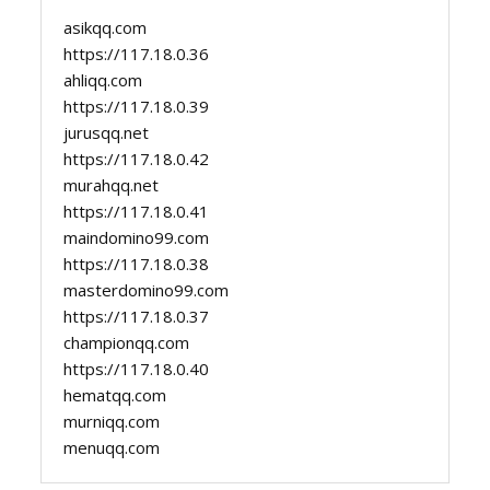
asikqq.com
https://117.18.0.36
ahliqq.com
https://117.18.0.39
jurusqq.net
https://117.18.0.42
murahqq.net
https://117.18.0.41
maindomino99.com
https://117.18.0.38
masterdomino99.com
https://117.18.0.37
championqq.com
https://117.18.0.40
hematqq.com
murniqq.com
menuqq.com