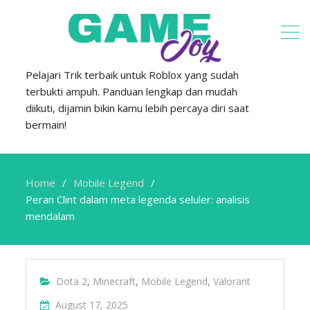
Pelajari Trik terbaik untuk Roblox yang sudah
terbukti ampuh. Panduan lengkap dan mudah
diikuti, dijamin bikin kamu lebih percaya diri saat
bermain!
Home
Mobile Legend
Peran Clint dalam meta legenda seluler: analisis
mendalam
Dota 2
,
Minecraft
,
Mobile Legend
,
Valorant
August 17, 2025