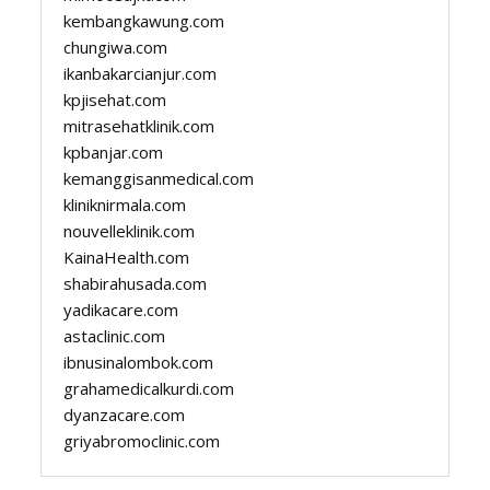
kembangkawung.com
chungiwa.com
ikanbakarcianjur.com
kpjisehat.com
mitrasehatklinik.com
kpbanjar.com
kemanggisanmedical.com
kliniknirmala.com
nouvelleklinik.com
KainaHealth.com
shabirahusada.com
yadikacare.com
astaclinic.com
ibnusinalombok.com
grahamedicalkurdi.com
dyanzacare.com
griyabromoclinic.com