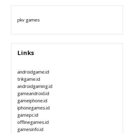
pkv games
Links
androidgame.id
trikgame.id
androidgaming.id
gameandroid.id
gameiphone.id
iphonegames.id
gamepc.id
offlinegames.id
gamesinfo.id