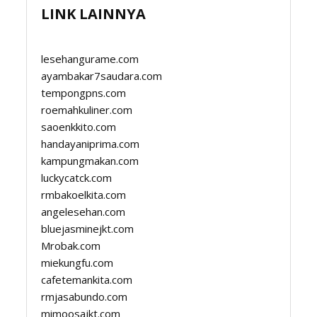
LINK LAINNYA
lesehangurame.com
ayambakar7saudara.com
tempongpns.com
roemahkuliner.com
saoenkkito.com
handayaniprima.com
kampungmakan.com
luckycatck.com
rmbakoelkita.com
angelesehan.com
bluejasminejkt.com
Mrobak.com
miekungfu.com
cafetemankita.com
rmjasabundo.com
mimoosajkt.com