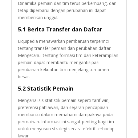
Dinamika pemain dan tim terus berkembang, dan
tetap diperbarui dengan perubahan ini dapat
memberikan unggul:
5.1 Berita Transfer dan Daftar
Liquipedia menawarkan pembaruan terperinci
tentang transfer pemain dan perubahan daftar.
Mengetahui tentang formasi tim dan keterampilan
pemain dapat membantu mengantisipasi
perubahan kekuatan tim menjelang turnamen
besar.
5.2 Statistik Pemain
Menganalisis statistik pemain seperti tarif win,
preferensi pahlawan, dan sejarah pencapaian
membantu dalam memahami dampaknya pada
permainan. Informasi ini sangat penting bagi tim
untuk menyusun strategi secara efektif terhadap
lawan.