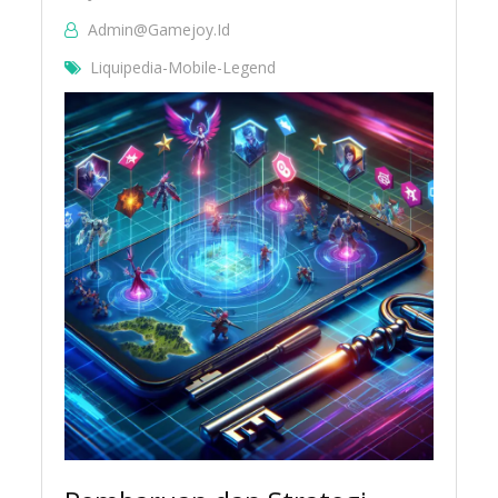
Admin@gamejoy.id
Liquipedia-Mobile-Legend