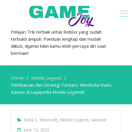
Pelajari Trik terbaik untuk Roblox yang sudah
terbukti ampuh. Panduan lengkap dan mudah
diikuti, dijamin bikin kamu lebih percaya diri saat
bermain!
Home
Mobile Legend
Pembaruan dan Strategi Terbaru: Membuka Kunci
Sukses di Liquipedia Mobile Legends
Dota 2
,
Minecraft
,
Mobile Legend
,
Valorant
June 12, 2025