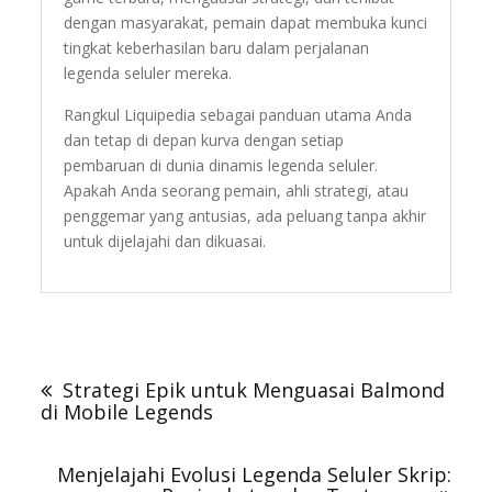
dengan masyarakat, pemain dapat membuka kunci
tingkat keberhasilan baru dalam perjalanan
legenda seluler mereka.
Rangkul Liquipedia sebagai panduan utama Anda
dan tetap di depan kurva dengan setiap
pembaruan di dunia dinamis legenda seluler.
Apakah Anda seorang pemain, ahli strategi, atau
penggemar yang antusias, ada peluang tanpa akhir
untuk dijelajahi dan dikuasai.
Post
navigation
Strategi Epik untuk Menguasai Balmond
di Mobile Legends
Menjelajahi Evolusi Legenda Seluler Skrip: