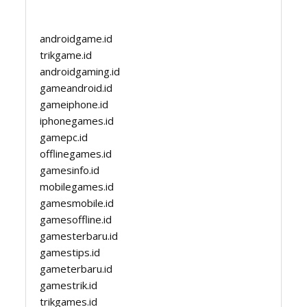
androidgame.id
trikgame.id
androidgaming.id
gameandroid.id
gameiphone.id
iphonegames.id
gamepc.id
offlinegames.id
gamesinfo.id
mobilegames.id
gamesmobile.id
gamesoffline.id
gamesterbaru.id
gamestips.id
gameterbaru.id
gamestrik.id
trikgames.id