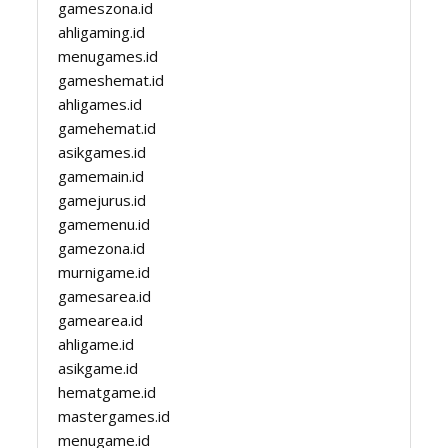
gameszona.id
ahligaming.id
menugames.id
gameshemat.id
ahligames.id
gamehemat.id
asikgames.id
gamemain.id
gamejurus.id
gamemenu.id
gamezona.id
murnigame.id
gamesarea.id
gamearea.id
ahligame.id
asikgame.id
hematgame.id
mastergames.id
menugame.id