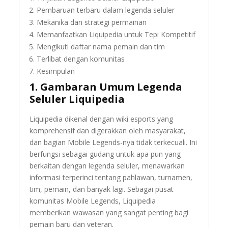
Pembaruan terbaru dalam legenda seluler
Mekanika dan strategi permainan
Memanfaatkan Liquipedia untuk Tepi Kompetitif
Mengikuti daftar nama pemain dan tim
Terlibat dengan komunitas
Kesimpulan
1. Gambaran Umum Legenda
Seluler Liquipedia
Liquipedia dikenal dengan wiki esports yang
komprehensif dan digerakkan oleh masyarakat,
dan bagian Mobile Legends-nya tidak terkecuali. Ini
berfungsi sebagai gudang untuk apa pun yang
berkaitan dengan legenda seluler, menawarkan
informasi terperinci tentang pahlawan, turnamen,
tim, pemain, dan banyak lagi. Sebagai pusat
komunitas Mobile Legends, Liquipedia
memberikan wawasan yang sangat penting bagi
pemain baru dan veteran.