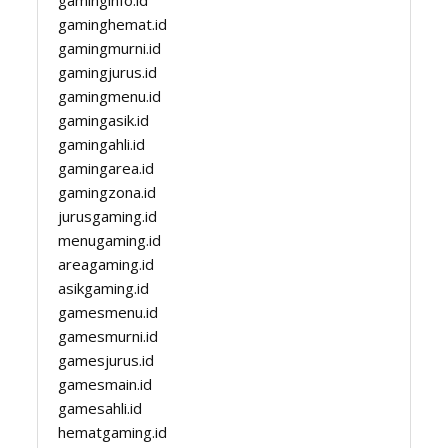
gaminginfo.id
gaminghemat.id
gamingmurni.id
gamingjurus.id
gamingmenu.id
gamingasik.id
gamingahli.id
gamingarea.id
gamingzona.id
jurusgaming.id
menugaming.id
areagaming.id
asikgaming.id
gamesmenu.id
gamesmurni.id
gamesjurus.id
gamesmain.id
gamesahli.id
hematgaming.id