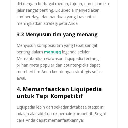
diri dengan berbagai medan, tujuan, dan dinamika
jalur sangat penting. Liquipedia menyediakan
sumber daya dan panduan yang luas untuk
meningkatkan strategi peta Anda.
3.3 Menyusun tim yang menang
Menyusun komposisi tim yang tepat sangat
penting dalam
menuqq
legenda seluler.
Memanfaatkan wawasan Liquipedia tentang
pilihan meta populer dan counter-picks dapat
memberi tim Anda keuntungan strategis sejak
awal.
4. Memanfaatkan Liquipedia
untuk Tepi Kompetitif
Liquipedia lebih dari sekadar database statis; Ini
adalah alat aktif untuk pemain kompetitif. Begini
cara Anda dapat memanfaatkannya: