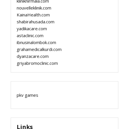
kliniknirmala.com
nouvelleklinik.com
KainaHealth.com
shabirahusada.com
yadikacare.com
astaclinic.com
ibnusinalombok.com
grahamedicalkurdi.com
dyanzacare.com
griyabromoclinic.com
pkv games
Links