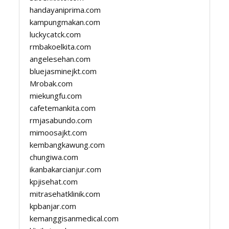
handayaniprima.com
kampungmakan.com
luckycatck.com
rmbakoelkita.com
angelesehan.com
bluejasminejkt.com
Mrobak.com
miekungfu.com
cafetemankita.com
rmjasabundo.com
mimoosajkt.com
kembangkawung.com
chungiwa.com
ikanbakarcianjur.com
kpjisehat.com
mitrasehatklinik.com
kpbanjar.com
kemanggisanmedical.com