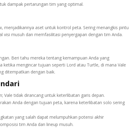
tuk dampak pertarungan tim yang optimal.
, menjadikannya aset untuk kontrol peta. Sering menangkis pintu
al visi musuh dan memfasilitasi penyergapan dengan tim Anda.
ingan. Beri tahu mereka tentang kemampuan Anda yang
a ketika mengincar tujuan seperti Lord atau Turtle, di mana Vale
g ditempatkan dengan baik.
ndari
 Vale tidak dirancang untuk keterlibatan garis depan.
rakan Anda dengan tujuan peta, karena keterlibatan solo sering
gkatan yang salah dapat melumpuhkan potensi akhir
omposisi tim Anda dan lineup musuh.