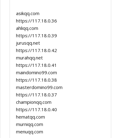
asikqq.com
https://117.18.0.36
ahliqq.com
https://117.18.0.39
jurusqq.net
https://117.18.0.42
murahqq.net
https://117.18.0.41
maindomino99.com
https://117.18.0.38
masterdomino99.com
https://117.18.0.37
championqq.com
https://117.18.0.40
hematqq.com
murniqq.com
menuqq.com