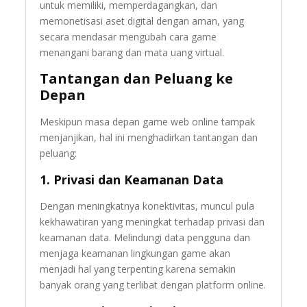
untuk memiliki, memperdagangkan, dan
memonetisasi aset digital dengan aman, yang
secara mendasar mengubah cara game
menangani barang dan mata uang virtual.
Tantangan dan Peluang ke
Depan
Meskipun masa depan game web online tampak
menjanjikan, hal ini menghadirkan tantangan dan
peluang:
1.
Privasi dan Keamanan Data
Dengan meningkatnya konektivitas, muncul pula
kekhawatiran yang meningkat terhadap privasi dan
keamanan data. Melindungi data pengguna dan
menjaga keamanan lingkungan game akan
menjadi hal yang terpenting karena semakin
banyak orang yang terlibat dengan platform online.