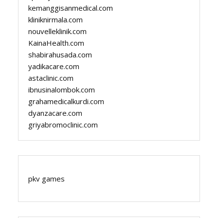
kemanggisanmedical.com
kliniknirmala.com
nouvelleklinik.com
KainaHealth.com
shabirahusada.com
yadikacare.com
astaclinic.com
ibnusinalombok.com
grahamedicalkurdi.com
dyanzacare.com
griyabromoclinic.com
pkv games