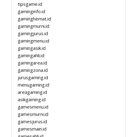
tipsgame.id
gaminginfo.id
gaminghemat.id
gamingmurni.id
gamingjurus.id
gamingmenu.id
gamingasik.id
gamingahli.id
gamingarea.id
gamingzona.id
jurusgaming.id
menugaming.id
areagaming.id
asikgaming.id
gamesmenu.id
gamesmurni.id
gamesjurus.id
gamesmain.id
gamesahli.id