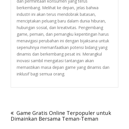
dan permintaan konsumen yang terus
berkembang. Melihat ke depan, jelas bahwa
industri ini akan terus mendobrak batasan,
menciptakan peluang baru dalam dunia hiburan,
hubungan sosial, dan kreativitas. Pengembang
game, pemain, dan pemangku kepentingan harus
menavigasi perubahan ini dengan bijaksana untuk
sepenuhnya memanfaatkan potensi bidang yang
dinamis dan berkembang pesat ini. Merangkul
inovasi sambil mengatasi tantangan akan
memastikan masa depan game yang dinamis dan
inklusif bagi semua orang.
Post
navigation
Game Gratis Online Terpopuler untuk
Dimainkan Bersama Teman-Teman