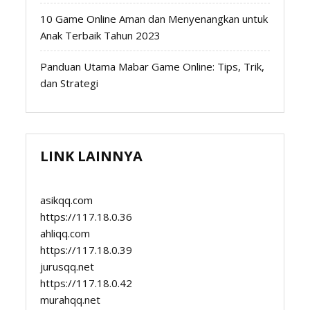
10 Game Online Aman dan Menyenangkan untuk
Anak Terbaik Tahun 2023
Panduan Utama Mabar Game Online: Tips, Trik,
dan Strategi
LINK LAINNYA
asikqq.com
https://117.18.0.36
ahliqq.com
https://117.18.0.39
jurusqq.net
https://117.18.0.42
murahqq.net