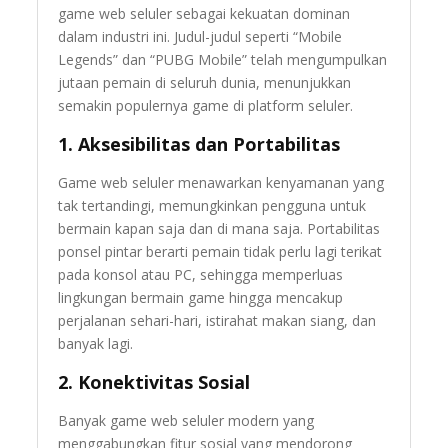
game web seluler sebagai kekuatan dominan
dalam industri ini. Judul-judul seperti “Mobile
Legends” dan “PUBG Mobile” telah mengumpulkan
jutaan pemain di seluruh dunia, menunjukkan
semakin populernya game di platform seluler.
1.
Aksesibilitas dan Portabilitas
Game web seluler menawarkan kenyamanan yang
tak tertandingi, memungkinkan pengguna untuk
bermain kapan saja dan di mana saja. Portabilitas
ponsel pintar berarti pemain tidak perlu lagi terikat
pada konsol atau PC, sehingga memperluas
lingkungan bermain game hingga mencakup
perjalanan sehari-hari, istirahat makan siang, dan
banyak lagi.
2.
Konektivitas Sosial
Banyak game web seluler modern yang
menggabungkan fitur sosial yang mendorong