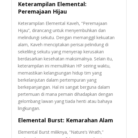
Keterampilan Elemental:
Peremajaan Hijau
Keterampilan Elemental Kaveh, “Peremajaan
Hijau”, dirancang untuk menyembuhkan dan
melindungi sekutu. Dengan memanggil kekuatan
alam, Kaveh menciptakan perisai pelindung di
sekeliling sekutu yang menyerap kerusakan
berdasarkan kesehatan maksimalnya. Selain itu,
keterampilan ini memulihkan HP seiring waktu,
memastikan kelangsungan hidup tim yang
berkelanjutan dalam pertempuran yang
berkepanjangan. Hal ini sangat berguna dalam
pertemuan di mana pemain dihadapkan dengan
gelombang lawan yang tiada henti atau bahaya
lingkungan.
Elemental Burst: Kemarahan Alam
Elemental Burst miliknya, “Nature’s Wrath,”