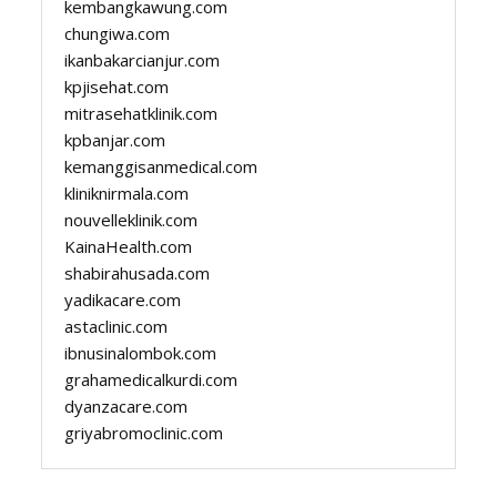
kembangkawung.com
chungiwa.com
ikanbakarcianjur.com
kpjisehat.com
mitrasehatklinik.com
kpbanjar.com
kemanggisanmedical.com
kliniknirmala.com
nouvelleklinik.com
KainaHealth.com
shabirahusada.com
yadikacare.com
astaclinic.com
ibnusinalombok.com
grahamedicalkurdi.com
dyanzacare.com
griyabromoclinic.com