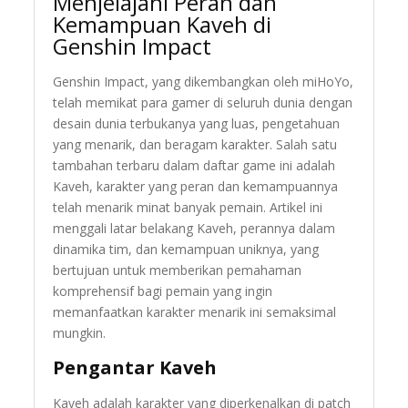
Menjelajahi Peran dan
Kemampuan Kaveh di
Genshin Impact
Genshin Impact, yang dikembangkan oleh miHoYo,
telah memikat para gamer di seluruh dunia dengan
desain dunia terbukanya yang luas, pengetahuan
yang menarik, dan beragam karakter. Salah satu
tambahan terbaru dalam daftar game ini adalah
Kaveh, karakter yang peran dan kemampuannya
telah menarik minat banyak pemain. Artikel ini
menggali latar belakang Kaveh, perannya dalam
dinamika tim, dan kemampuan uniknya, yang
bertujuan untuk memberikan pemahaman
komprehensif bagi pemain yang ingin
memanfaatkan karakter menarik ini semaksimal
mungkin.
Pengantar Kaveh
Kaveh adalah karakter yang diperkenalkan di patch