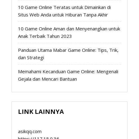
10 Game Online Teratas untuk Dimainkan di
Situs Web Anda untuk Hiburan Tanpa Akhir
10 Game Online Aman dan Menyenangkan untuk
Anak Terbaik Tahun 2023
Panduan Utama Mabar Game Online: Tips, Trik,
dan Strategi
Memahami Kecanduan Game Online: Mengenali
Gejala dan Mencari Bantuan
LINK LAINNYA
asikqq.com
https://117.18.0.36