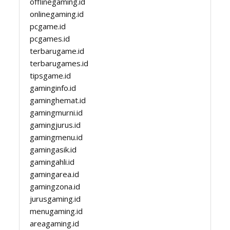
offlinegaming.id
onlinegaming.id
pcgame.id
pcgames.id
terbarugame.id
terbarugames.id
tipsgame.id
gaminginfo.id
gaminghemat.id
gamingmurni.id
gamingjurus.id
gamingmenu.id
gamingasik.id
gamingahli.id
gamingarea.id
gamingzona.id
jurusgaming.id
menugaming.id
areagaming.id