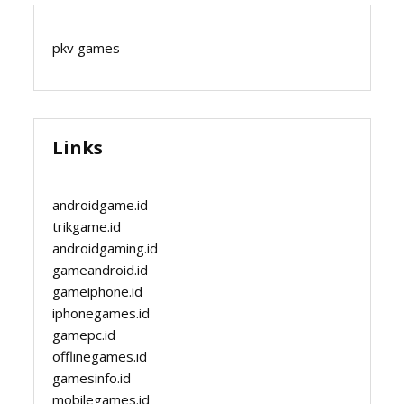
pkv games
Links
androidgame.id
trikgame.id
androidgaming.id
gameandroid.id
gameiphone.id
iphonegames.id
gamepc.id
offlinegames.id
gamesinfo.id
mobilegames.id