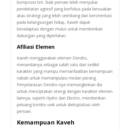
komposisi tim. Baik pemain lebih menyukai
pendekatan agresif yang berfokus pada kerusakan
atau strategi yang lebih seimbang dan berorientasi
pada kelangsungan hidup, Kaveh dapat
beradaptasi dengan mulus untuk memberikan
dukungan yang diperlukan.
Afiliasi Elemen
Kaveh menggunakan elemen Dendro,
menandainya sebagai salah satu dari sedikit
karakter yang mampu memanfaatkan kemampuan
nabati untuk memanipulasi medan perang.
Penyelarasan Dendro-nya memungkinkan dia
untuk menciptakan sinergi dengan karakter elemen
lainnya, seperti Hydro dan Electro, memberikan
peluang kombo unik untuk dieksploitasi oleh
pemain.
Kemampuan Kaveh