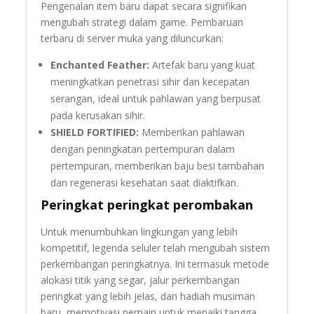
Pengenalan item baru dapat secara signifikan
mengubah strategi dalam game. Pembaruan
terbaru di server muka yang diluncurkan:
Enchanted Feather:
Artefak baru yang kuat
meningkatkan penetrasi sihir dan kecepatan
serangan, ideal untuk pahlawan yang berpusat
pada kerusakan sihir.
SHIELD FORTIFIED:
Memberikan pahlawan
dengan peningkatan pertempuran dalam
pertempuran, memberikan baju besi tambahan
dan regenerasi kesehatan saat diaktifkan.
Peringkat peringkat perombakan
Untuk menumbuhkan lingkungan yang lebih
kompetitif, legenda seluler telah mengubah sistem
perkembangan peringkatnya. Ini termasuk metode
alokasi titik yang segar, jalur perkembangan
peringkat yang lebih jelas, dan hadiah musiman
baru, memotivasi pemain untuk menaiki tangga