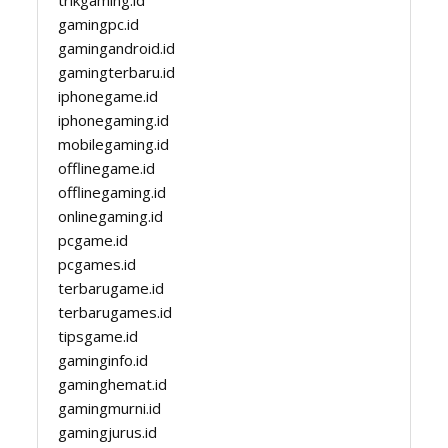
trikgaming.id
gamingpc.id
gamingandroid.id
gamingterbaru.id
iphonegame.id
iphonegaming.id
mobilegaming.id
offlinegame.id
offlinegaming.id
onlinegaming.id
pcgame.id
pcgames.id
terbarugame.id
terbarugames.id
tipsgame.id
gaminginfo.id
gaminghemat.id
gamingmurni.id
gamingjurus.id