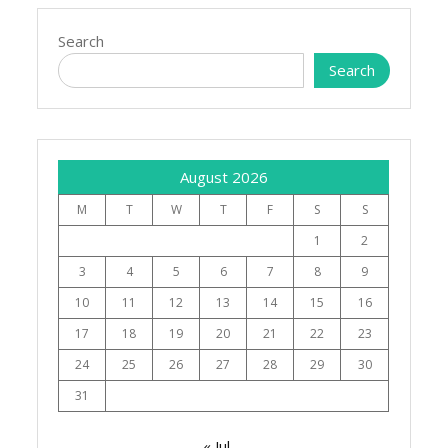
Search
Search
August 2026
M
T
W
T
F
S
S
1
2
3
4
5
6
7
8
9
10
11
12
13
14
15
16
17
18
19
20
21
22
23
24
25
26
27
28
29
30
31
« Jul