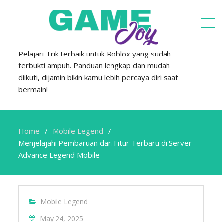
Pelajari Trik terbaik untuk Roblox yang sudah
terbukti ampuh. Panduan lengkap dan mudah
diikuti, dijamin bikin kamu lebih percaya diri saat
bermain!
Home
Mobile Legend
Menjelajahi Pembaruan dan Fitur Terbaru di Server
Advance Legend Mobile
Mobile Legend
May 24, 2025