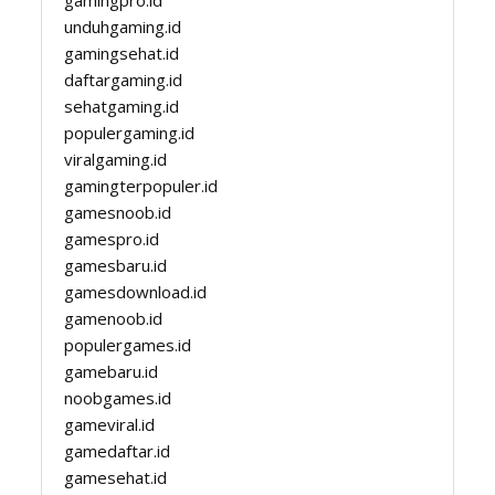
gamingpro.id
unduhgaming.id
gamingsehat.id
daftargaming.id
sehatgaming.id
populergaming.id
viralgaming.id
gamingterpopuler.id
gamesnoob.id
gamespro.id
gamesbaru.id
gamesdownload.id
gamenoob.id
populergames.id
gamebaru.id
noobgames.id
gameviral.id
gamedaftar.id
gamesehat.id