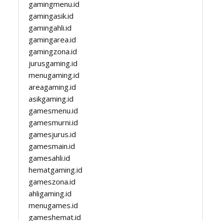
gamingmenu.id
gamingasik.id
gamingahli.id
gamingarea.id
gamingzona.id
jurusgaming.id
menugaming.id
areagaming.id
asikgaming.id
gamesmenu.id
gamesmurni.id
gamesjurus.id
gamesmain.id
gamesahli.id
hematgaming.id
gameszona.id
ahligaming.id
menugames.id
gameshemat.id