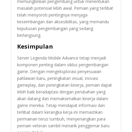
memungkinkan pengembang untuk menentukan
masalah potensial lebih awal. Pemain yang terlibat
telah menyoroti pentingnya menjaga
keseimbangan dan aksesibilitas, yang memandu
keputusan pengembangan yang sedang
berlangsung.
Kesimpulan
Server Legenda Mobile Advance tetap menjadi
komponen penting dalam siklus pengembangan
game. Dengan mengeksplorasi penyesuaian
pahlawan baru, peningkatan visual, inovasi
gameplay, dan peningkatan kinerja, pemain dapat
lebih baik beradaptasi dengan perubahan yang
akan datang dan memaksimalkan kinerja dalam
game mereka. Tetap mendapat informasi dan
terlibat dalam kerangka kerja ini memastikan
permainan terus tumbuh, menyenangkan para
pemain veteran sambil menarik penggemar baru