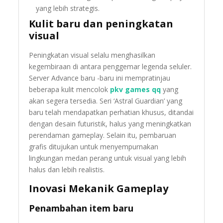
yang lebih strategis.
Kulit baru dan peningkatan
visual
Peningkatan visual selalu menghasilkan
kegembiraan di antara penggemar legenda seluler.
Server Advance baru -baru ini mempratinjau
beberapa kulit mencolok
pkv games qq
yang
akan segera tersedia. Seri ‘Astral Guardian’ yang
baru telah mendapatkan perhatian khusus, ditandai
dengan desain futuristik, halus yang meningkatkan
perendaman gameplay. Selain itu, pembaruan
grafis ditujukan untuk menyempurnakan
lingkungan medan perang untuk visual yang lebih
halus dan lebih realistis.
Inovasi Mekanik Gameplay
Penambahan item baru