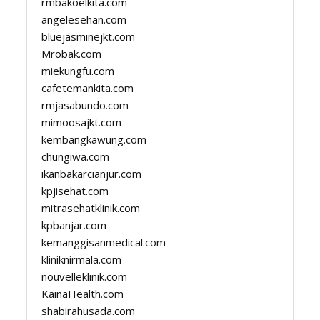
rmbakoelkita.com
angelesehan.com
bluejasminejkt.com
Mrobak.com
miekungfu.com
cafetemankita.com
rmjasabundo.com
mimoosajkt.com
kembangkawung.com
chungiwa.com
ikanbakarcianjur.com
kpjisehat.com
mitrasehatklinik.com
kpbanjar.com
kemanggisanmedical.com
kliniknirmala.com
nouvelleklinik.com
KainaHealth.com
shabirahusada.com