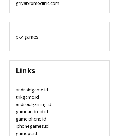
griyabromoclinic.com
pkv games
Links
androidgame.id
trikgame.id
androidgaming.id
gameandroid.id
gameiphone.id
iphonegames.id
gamepc.id