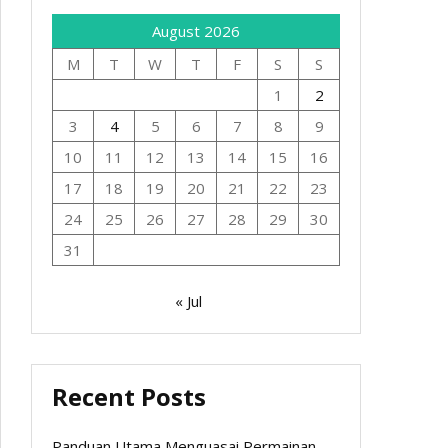
August 2026
M
T
W
T
F
S
S
1
2
3
4
5
6
7
8
9
10
11
12
13
14
15
16
17
18
19
20
21
22
23
24
25
26
27
28
29
30
31
« Jul
Recent Posts
Panduan Utama Menguasai Permainan