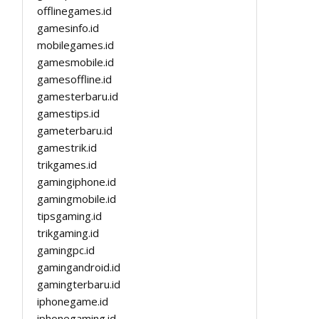
offlinegames.id
gamesinfo.id
mobilegames.id
gamesmobile.id
gamesoffline.id
gamesterbaru.id
gamestips.id
gameterbaru.id
gamestrik.id
trikgames.id
gamingiphone.id
gamingmobile.id
tipsgaming.id
trikgaming.id
gamingpc.id
gamingandroid.id
gamingterbaru.id
iphonegame.id
iphonegaming.id