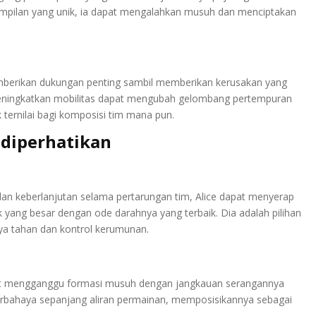
ampilan yang unik, ia dapat mengalahkan musuh dan menciptakan
berikan dukungan penting sambil memberikan kerusakan yang
eningkatkan mobilitas dapat mengubah gelombang pertempuran
ternilai bagi komposisi tim mana pun.
 diperhatikan
an keberlanjutan selama pertarungan tim, Alice dapat menyerap
yang besar dengan ode darahnya yang terbaik. Dia adalah pilihan
ya tahan dan kontrol kerumunan.
at mengganggu formasi musuh dengan jangkauan serangannya
erbahaya sepanjang aliran permainan, memposisikannya sebagai