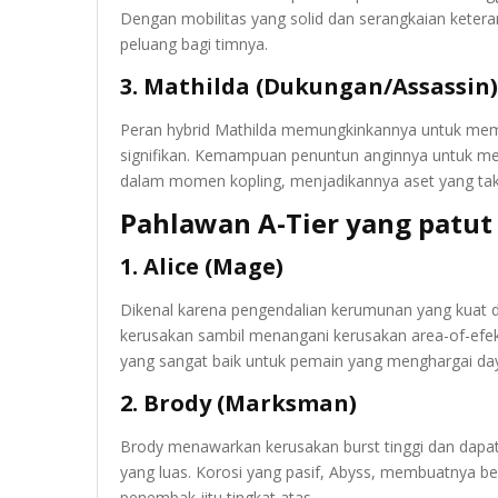
Dengan mobilitas yang solid dan serangkaian keter
peluang bagi timnya.
3.
Mathilda (Dukungan/Assassin)
Peran hybrid Mathilda memungkinkannya untuk mem
signifikan. Kemampuan penuntun anginnya untuk m
dalam momen kopling, menjadikannya aset yang tak 
Pahlawan A-Tier yang patut
1.
Alice (Mage)
Dikenal karena pengendalian kerumunan yang kuat d
kerusakan sambil menangani kerusakan area-of-efek 
yang sangat baik untuk pemain yang menghargai da
2.
Brody (Marksman)
Brody menawarkan kerusakan burst tinggi dan dap
yang luas. Korosi yang pasif, Abyss, membuatnya b
penembak jitu tingkat atas.