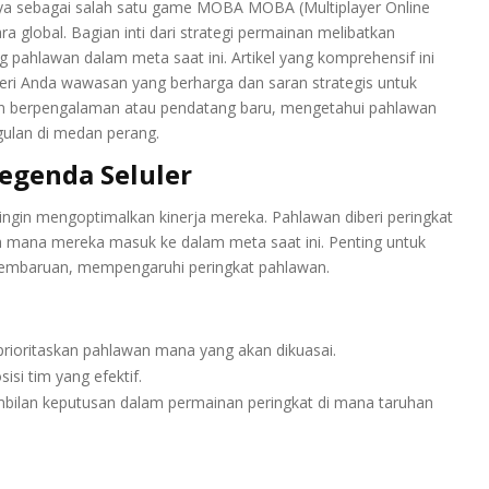
ya sebagai salah satu game MOBA MOBA (Multiplayer Online
 global. Bagian inti dari strategi permainan melibatkan
ahlawan dalam meta saat ini. Artikel yang komprehensif ini
eri Anda wawasan yang berharga dan saran strategis untuk
n berpengalaman atau pendatang baru, mengetahui pahlawan
ulan di medan perang.
egenda Seluler
 ingin mengoptimalkan kinerja mereka. Pahlawan diberi peringkat
h mana mereka masuk ke dalam meta saat ini. Penting untuk
pembaruan, mempengaruhi peringkat pahlawan.
oritaskan pahlawan mana yang akan dikuasai.
i tim yang efektif.
ilan keputusan dalam permainan peringkat di mana taruhan