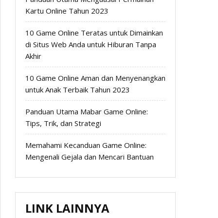
Kartu Online Tahun 2023
10 Game Online Teratas untuk Dimainkan
di Situs Web Anda untuk Hiburan Tanpa
Akhir
10 Game Online Aman dan Menyenangkan
untuk Anak Terbaik Tahun 2023
Panduan Utama Mabar Game Online:
Tips, Trik, dan Strategi
Memahami Kecanduan Game Online:
Mengenali Gejala dan Mencari Bantuan
LINK LAINNYA