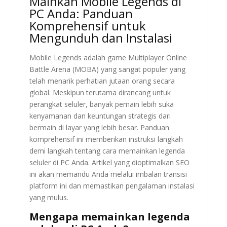
Mainkan Mobile Legends di
PC Anda: Panduan
Komprehensif untuk
Mengunduh dan Instalasi
Mobile Legends adalah game Multiplayer Online
Battle Arena (MOBA) yang sangat populer yang
telah menarik perhatian jutaan orang secara
global. Meskipun terutama dirancang untuk
perangkat seluler, banyak pemain lebih suka
kenyamanan dan keuntungan strategis dari
bermain di layar yang lebih besar. Panduan
komprehensif ini memberikan instruksi langkah
demi langkah tentang cara memainkan legenda
seluler di PC Anda. Artikel yang dioptimalkan SEO
ini akan memandu Anda melalui imbalan transisi
platform ini dan memastikan pengalaman instalasi
yang mulus.
Mengapa memainkan legenda