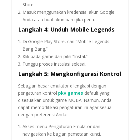
Store.
Masuk menggunakan kredensial akun Google
Anda atau buat akun baru jika perlu.
Langkah 4: Unduh Mobile Legends
Di Google Play Store, cari “Mobile Legends:
Bang Bang.”
Klik pada game dan pilih “Instal.”
Tunggu proses instalasi selesai.
Langkah 5: Mengkonfigurasi Kontrol
Sebagian besar emulator dilengkapi dengan
pengaturan kontrol
pkv games
default yang
disesuaikan untuk game MOBA. Namun, Anda
dapat memodifikasi pengaturan ini agar sesuai
dengan preferensi Anda:
Akses menu Pengaturan Emulator dan
navigasikan ke bagian pemetaan kunci.