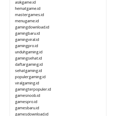
asikgame.id
hematgame.id
mastergames.id
menugame.id
gamingdownload.id
gamingbaru.id
gamingviral.id
gamingpro.id
unduhgaming.id
gamingsehat.id
daftargaming.id
sehatgaming.id
populergaming.id
viralgaming.id
gamingterpopuler.id
gamesnoob.id
gamespro.id
gamesbaru.id
gamesdownload.id