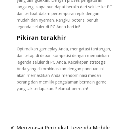
yang ditingkatkan. Dengan proses pengaturan
langsung, siapa pun dapat beralih dari seluler ke PC
dan terlibat dalam pertempuran epik dengan
mudah dan nyaman. Rangkul potensi penuh
legenda seluler di PC Anda hari ini!
Pikiran terakhir
Optimalkan gameplay Anda, mengatasi tantangan,
dan tetap di depan kompetisi dengan memainkan
legenda seluler di PC Anda. Kecakapan strategis
Anda yang dikombinasikan dengan panduan ini
akan memastikan Anda mendominasi medan
perang dan memiliki pengalaman bermain game
yang tak terlupakan. Selamat bermain!
Post
navigation
Menguasai Peringkat Legenda Mobile: