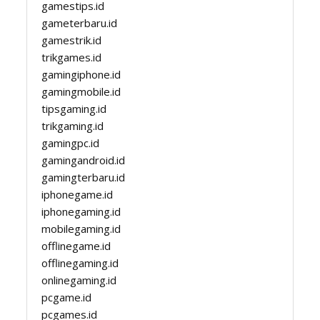
gamestips.id
gameterbaru.id
gamestrik.id
trikgames.id
gamingiphone.id
gamingmobile.id
tipsgaming.id
trikgaming.id
gamingpc.id
gamingandroid.id
gamingterbaru.id
iphonegame.id
iphonegaming.id
mobilegaming.id
offlinegame.id
offlinegaming.id
onlinegaming.id
pcgame.id
pcgames.id