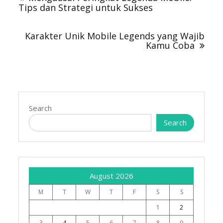
Tips dan Strategi untuk Sukses
Karakter Unik Mobile Legends yang Wajib
Kamu Coba
Search
Search
August 2026
M
T
W
T
F
S
S
1
2
3
4
5
6
7
8
9