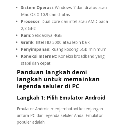
Sistem Operasi
: Windows 7 dan di atas atau
Mac OS X 10.9 dan di atas
Prosesor
: Dual-core dari intel atau AMD pada
2,8 GHz
Ram
: Setidaknya 4GB
Grafik
: Intel HD 3000 atau lebih baik
Penyimpanan
: Ruang kosong 5GB minimum
Koneksi Internet
: Koneksi broadband yang
stabil dan cepat
Panduan langkah demi
langkah untuk memainkan
legenda seluler di PC
Langkah 1: Pilih Emulator Android
Emulator Android menjembatani kesenjangan
antara PC dan legenda seluler Anda. Emulator
populer adalah: