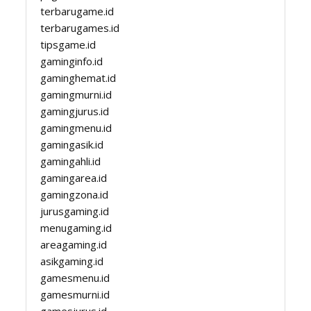
terbarugame.id
terbarugames.id
tipsgame.id
gaminginfo.id
gaminghemat.id
gamingmurni.id
gamingjurus.id
gamingmenu.id
gamingasik.id
gamingahli.id
gamingarea.id
gamingzona.id
jurusgaming.id
menugaming.id
areagaming.id
asikgaming.id
gamesmenu.id
gamesmurni.id