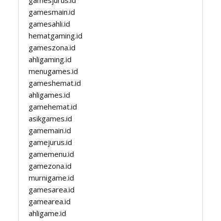
gamesjurus.id
gamesmain.id
gamesahli.id
hematgaming.id
gameszona.id
ahligaming.id
menugames.id
gameshemat.id
ahligames.id
gamehemat.id
asikgames.id
gamemain.id
gamejurus.id
gamemenu.id
gamezona.id
murnigame.id
gamesarea.id
gamearea.id
ahligame.id