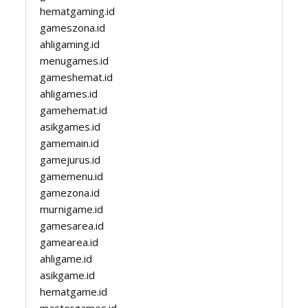
hematgaming.id
gameszona.id
ahligaming.id
menugames.id
gameshemat.id
ahligames.id
gamehemat.id
asikgames.id
gamemain.id
gamejurus.id
gamemenu.id
gamezona.id
murnigame.id
gamesarea.id
gamearea.id
ahligame.id
asikgame.id
hematgame.id