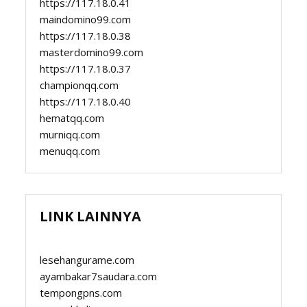
https://117.18.0.41
maindomino99.com
https://117.18.0.38
masterdomino99.com
https://117.18.0.37
championqq.com
https://117.18.0.40
hematqq.com
murniqq.com
menuqq.com
LINK LAINNYA
lesehangurame.com
ayambakar7saudara.com
tempongpns.com