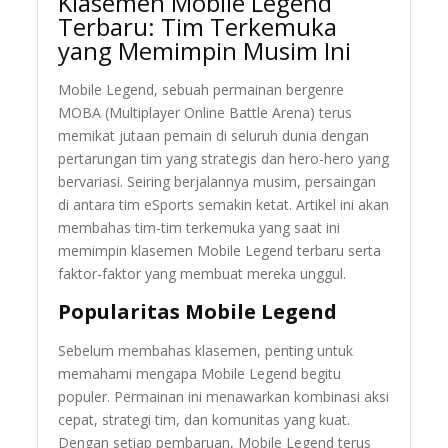
Klasemen Mobile Legend
Terbaru: Tim Terkemuka
yang Memimpin Musim Ini
Mobile Legend, sebuah permainan bergenre
MOBA (Multiplayer Online Battle Arena) terus
memikat jutaan pemain di seluruh dunia dengan
pertarungan tim yang strategis dan hero-hero yang
bervariasi. Seiring berjalannya musim, persaingan
di antara tim eSports semakin ketat. Artikel ini akan
membahas tim-tim terkemuka yang saat ini
memimpin klasemen Mobile Legend terbaru serta
faktor-faktor yang membuat mereka unggul.
Popularitas Mobile Legend
Sebelum membahas klasemen, penting untuk
memahami mengapa Mobile Legend begitu
populer. Permainan ini menawarkan kombinasi aksi
cepat, strategi tim, dan komunitas yang kuat.
Dengan setiap pembaruan, Mobile Legend terus