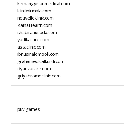
kemanggisanmedical.com
kliniknirmala.com
nouvelleklinik.com
KainaHealth.com
shabirahusada.com
yadikacare.com
astaclinic.com
ibnusinalombok.com
grahamedicalkurdi.com
dyanzacare.com
griyabromoclinic.com
pkv games