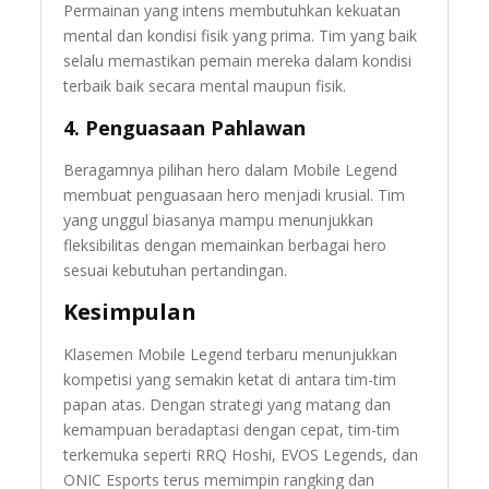
Permainan yang intens membutuhkan kekuatan
mental dan kondisi fisik yang prima. Tim yang baik
selalu memastikan pemain mereka dalam kondisi
terbaik baik secara mental maupun fisik.
4.
Penguasaan Pahlawan
Beragamnya pilihan hero dalam Mobile Legend
membuat penguasaan hero menjadi krusial. Tim
yang unggul biasanya mampu menunjukkan
fleksibilitas dengan memainkan berbagai hero
sesuai kebutuhan pertandingan.
Kesimpulan
Klasemen Mobile Legend terbaru menunjukkan
kompetisi yang semakin ketat di antara tim-tim
papan atas. Dengan strategi yang matang dan
kemampuan beradaptasi dengan cepat, tim-tim
terkemuka seperti RRQ Hoshi, EVOS Legends, dan
ONIC Esports terus memimpin rangking dan