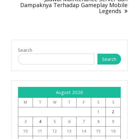
Dampaknya Terhadap Gameplay Mobile
Legends
Search
Search
August 2026
M
T
W
T
F
S
S
1
2
3
4
5
6
7
8
9
10
11
12
13
14
15
16