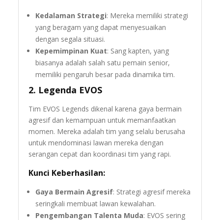
Kedalaman Strategi
: Mereka memiliki strategi
yang beragam yang dapat menyesuaikan
dengan segala situasi.
Kepemimpinan Kuat
: Sang kapten, yang
biasanya adalah salah satu pemain senior,
memiliki pengaruh besar pada dinamika tim.
2.
Legenda EVOS
Tim EVOS Legends dikenal karena gaya bermain
agresif dan kemampuan untuk memanfaatkan
momen. Mereka adalah tim yang selalu berusaha
untuk mendominasi lawan mereka dengan
serangan cepat dan koordinasi tim yang rapi.
Kunci Keberhasilan:
Gaya Bermain Agresif
: Strategi agresif mereka
seringkali membuat lawan kewalahan.
Pengembangan Talenta Muda
: EVOS sering