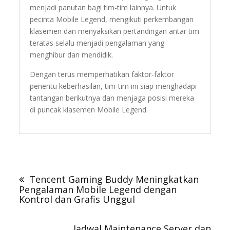
menjadi panutan bagi tim-tim lainnya. Untuk
pecinta Mobile Legend, mengikuti perkembangan
klasemen dan menyaksikan pertandingan antar tim
teratas selalu menjadi pengalaman yang
menghibur dan mendidik.
Dengan terus memperhatikan faktor-faktor
penentu keberhasilan, tim-tim ini siap menghadapi
tantangan berikutnya dan menjaga posisi mereka
di puncak klasemen Mobile Legend.
Post
navigation
Tencent Gaming Buddy Meningkatkan
Pengalaman Mobile Legend dengan
Kontrol dan Grafis Unggul
Jadwal Maintenance Server dan