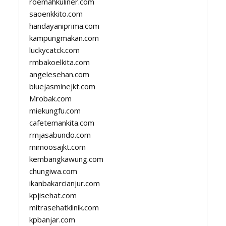
roemahkuliner.com
saoenkkito.com
handayaniprima.com
kampungmakan.com
luckycatck.com
rmbakoelkita.com
angelesehan.com
bluejasminejkt.com
Mrobak.com
miekungfu.com
cafetemankita.com
rmjasabundo.com
mimoosajkt.com
kembangkawung.com
chungiwa.com
ikanbakarcianjur.com
kpjisehat.com
mitrasehatklinik.com
kpbanjar.com