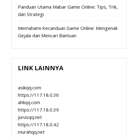
Panduan Utama Mabar Game Online: Tips, Trik,
dan Strategi
Memahami Kecanduan Game Online: Mengenali
Gejala dan Mencari Bantuan
LINK LAINNYA
asikqq.com
https://117.18.0.36
ahliqq.com
https://117.18.0.39
jurusqq.net
https://117.18.0.42
murahqq.net