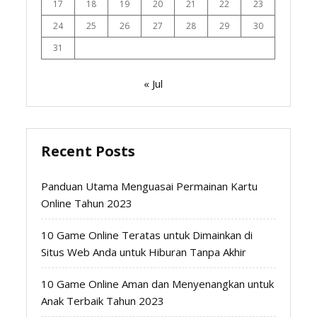
17
18
19
20
21
22
23
24
25
26
27
28
29
30
31
« Jul
Recent Posts
Panduan Utama Menguasai Permainan Kartu
Online Tahun 2023
10 Game Online Teratas untuk Dimainkan di
Situs Web Anda untuk Hiburan Tanpa Akhir
10 Game Online Aman dan Menyenangkan untuk
Anak Terbaik Tahun 2023