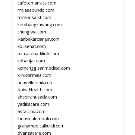
cafetemankita.com
rmjasabundo.com
mimoosajkt.com
kembangkawung.com
chungiwa.com
ikanbakarcianjur.com
kpjisehat.com
mitrasehatklinik.com
kpbanjar.com
kemanggisanmedical.com
kliniknirmala.com
nouvelleklinik.com
KainaHealth.com
shabirahusada.com
yadikacare.com
astaclinic.com
ibnusinalombok.com
grahamedicalkurdi.com
dyanzacare.com