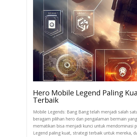
Hero Mobile Legend Paling Kua
Terbaik
Mobile Legends: Bang Bang telah menjadi salah sa
beragam pilihan hero dan pengalaman bermain yang
mematikan bisa menjadi kunci untuk mendominasi pe
Legend paling kuat, strategi terbaik untuk mereka