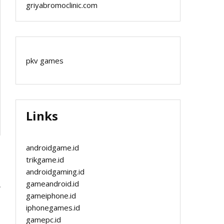
griyabromoclinic.com
pkv games
Links
androidgame.id
trikgame.id
androidgaming.id
n
gameandroid.id
gameiphone.id
iphonegames.id
gamepc.id