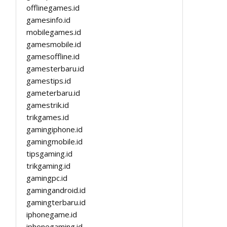
offlinegames.id
gamesinfo.id
mobilegames.id
gamesmobile.id
gamesoffline.id
gamesterbaru.id
gamestips.id
gameterbaru.id
gamestrik.id
trikgames.id
gamingiphone.id
gamingmobile.id
tipsgaming.id
trikgaming.id
gamingpc.id
gamingandroid.id
gamingterbaru.id
iphonegame.id
iphonegaming.id