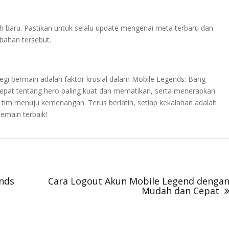
h baru. Pastikan untuk selalu update mengenai meta terbaru dan
bahan tersebut.
i bermain adalah faktor krusial dalam Mobile Legends: Bang
at tentang hero paling kuat dan mematikan, serta menerapkan
 tim menuju kemenangan. Terus berlatih, setiap kekalahan adalah
emain terbaik!
ends
Cara Logout Akun Mobile Legend denga
Mudah dan Cepat