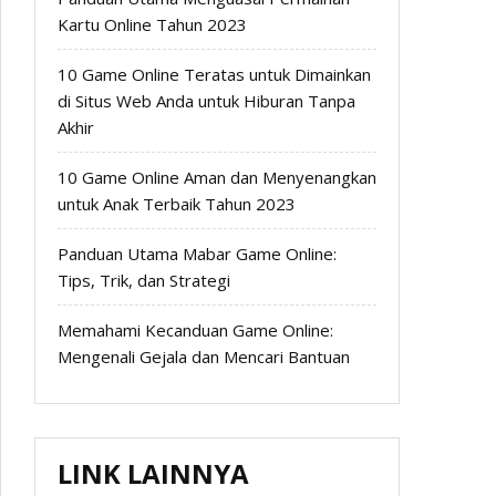
Kartu Online Tahun 2023
10 Game Online Teratas untuk Dimainkan
di Situs Web Anda untuk Hiburan Tanpa
Akhir
10 Game Online Aman dan Menyenangkan
untuk Anak Terbaik Tahun 2023
Panduan Utama Mabar Game Online:
Tips, Trik, dan Strategi
Memahami Kecanduan Game Online:
Mengenali Gejala dan Mencari Bantuan
LINK LAINNYA