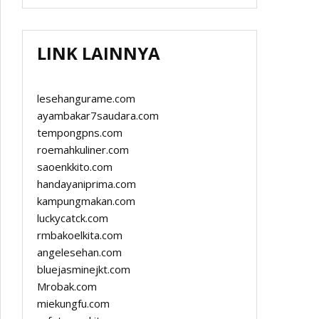
LINK LAINNYA
lesehangurame.com
ayambakar7saudara.com
tempongpns.com
roemahkuliner.com
saoenkkito.com
handayaniprima.com
kampungmakan.com
luckycatck.com
rmbakoelkita.com
angelesehan.com
bluejasminejkt.com
Mrobak.com
miekungfu.com