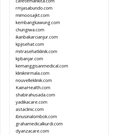
cafetemankita.com
rmjasabundo.com
mimoosajkt.com
kembangkawung.com
chungiwa.com
ikanbakarcianjur.com
kpjisehat.com
mitrasehatklinik.com
kpbanjar.com
kemanggisanmedical.com
kliniknirmala.com
nouvelleklinik.com
KainaHealth.com
shabirahusada.com
yadikacare.com
astaclinic.com
ibnusinalombok.com
grahamedicalkurdi.com
dyanzacare.com