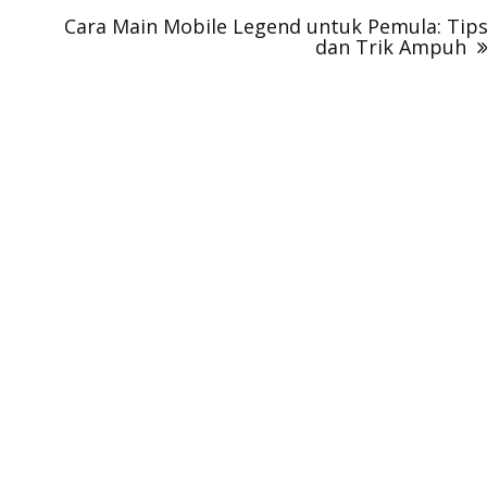
Cara Main Mobile Legend untuk Pemula: Tip
dan Trik Ampuh