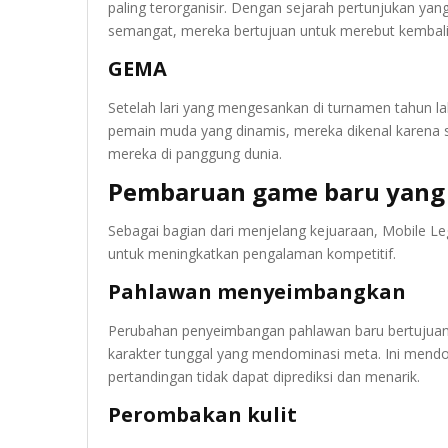
paling terorganisir. Dengan sejarah pertunjukan 
semangat, mereka bertujuan untuk merebut kembali 
GEMA
Setelah lari yang mengesankan di turnamen tahun la
pemain muda yang dinamis, mereka dikenal karena s
mereka di panggung dunia.
Pembaruan game baru yang
Sebagai bagian dari menjelang kejuaraan, Mobile 
untuk meningkatkan pengalaman kompetitif.
Pahlawan menyeimbangkan
Perubahan penyeimbangan pahlawan baru bertujuan
karakter tunggal yang mendominasi meta. Ini mend
pertandingan tidak dapat diprediksi dan menarik.
Perombakan kulit