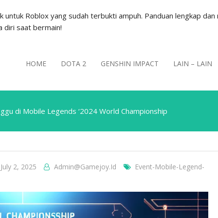
aik untuk Roblox yang sudah terbukti ampuh. Panduan lengkap dan mu
 diri saat bermain!
HOME
DOTA 2
GENSHIN IMPACT
LAIN – LAIN
gu di Mobile Legends ‘2024 World Championship
July 2, 2025
Admin@gamejoy.id
Event-Mobile-Legend-