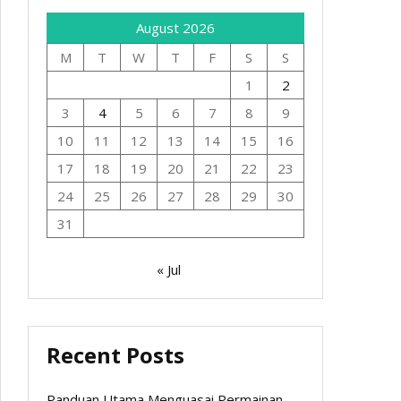
August 2026
M
T
W
T
F
S
S
1
2
3
4
5
6
7
8
9
10
11
12
13
14
15
16
17
18
19
20
21
22
23
24
25
26
27
28
29
30
31
« Jul
Recent Posts
Panduan Utama Menguasai Permainan