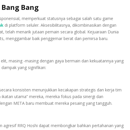
: Bang Bang
eksponensial, memperkuat statusnya sebagai salah satu game
hk
di platform seluler. Aksesibilitasnya, dikombinasikan dengan
, telah menarik jutaan pemain secara global. Kejuaraan Dunia
rts, menggambar baik penggemar berat dan pemirsa baru.
elit, masing -masing dengan gaya bermain dan kekuatannya yang
 dampak yang signifikan:
l secara konsisten menunjukkan kecakapan strategis dan kerja tim
an ikatan utama” mereka, mereka fokus pada sinergi dan
 dengan META baru membuat mereka pesaing yang tangguh.
n agresif RRQ Hoshi dapat membongkar bahkan pertahanan yang