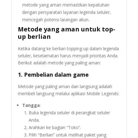
metode yang aman memastikan kepatuhan
dengan persyaratan layanan legenda seluler,
mencegah potensi larangan akun.
Metode yang aman untuk top-
up berlian
Ketika datang ke berlian topping-up dalam legenda
seluler, keselamatan harus menjadi prioritas Anda.
Berikut adalah metode yang paling aman:
1.
Pembelian dalam game
Metode yang paling aman dan langsung adalah
membeli langsung melalui aplikasi Mobile Legends:
Tangga
:
Buka legenda seluler di perangkat seluler
Anda.
Arahkan ke bagian “Toko”.
Pilih “Berlian” untuk melihat paket yang