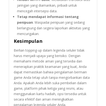
jaringan yang diamankan, pribadi untuk
mencegah intersepsi data.
Tetap mendapat informasi tentang
penipuan
: Waspadai penipuan yang sedang
berlangsung dan segera laporkan aktivitas yang
mencurigakan.
Kesimpulan
Berlian topping-up dalam legenda seluler tidak
harus menjadi upaya yang berisiko. Dengan
memahami metode aman yang tersedia dan
menerapkan praktik keamanan yang kuat, Anda
dapat memastikan bahwa pengalaman bermain
game Anda tetap utuh tanpa mengorbankan data
Anda. Apakah Anda lebih suka pembelian dalam
game, platform pihak ketiga yang resmi, atau
menggunakan kartu hadiah, opsi tersedia untuk
secara efektif dan aman meningkatkan
pengalaman legenda seluler Anda.