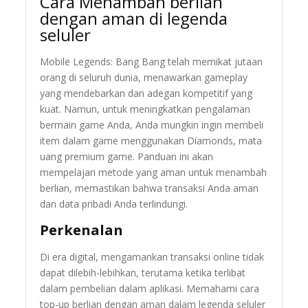
Cara Menambah berlian
dengan aman di legenda
seluler
Mobile Legends: Bang Bang telah memikat jutaan
orang di seluruh dunia, menawarkan gameplay
yang mendebarkan dan adegan kompetitif yang
kuat. Namun, untuk meningkatkan pengalaman
bermain game Anda, Anda mungkin ingin membeli
item dalam game menggunakan Diamonds, mata
uang premium game. Panduan ini akan
mempelajari metode yang aman untuk menambah
berlian, memastikan bahwa transaksi Anda aman
dan data pribadi Anda terlindungi.
Perkenalan
Di era digital, mengamankan transaksi online tidak
dapat dilebih-lebihkan, terutama ketika terlibat
dalam pembelian dalam aplikasi. Memahami cara
top-up berlian dengan aman dalam legenda seluler