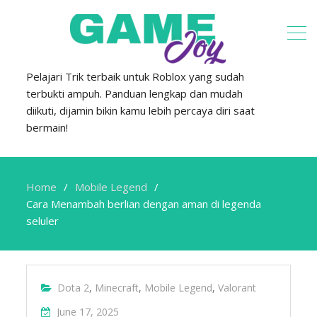
Pelajari Trik terbaik untuk Roblox yang sudah
terbukti ampuh. Panduan lengkap dan mudah
diikuti, dijamin bikin kamu lebih percaya diri saat
bermain!
Home
Mobile Legend
Cara Menambah berlian dengan aman di legenda
seluler
Dota 2
,
Minecraft
,
Mobile Legend
,
Valorant
June 17, 2025