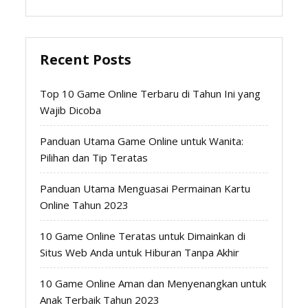
Recent Posts
Top 10 Game Online Terbaru di Tahun Ini yang
Wajib Dicoba
Panduan Utama Game Online untuk Wanita:
Pilihan dan Tip Teratas
Panduan Utama Menguasai Permainan Kartu
Online Tahun 2023
10 Game Online Teratas untuk Dimainkan di
Situs Web Anda untuk Hiburan Tanpa Akhir
10 Game Online Aman dan Menyenangkan untuk
Anak Terbaik Tahun 2023