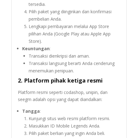
tersedia.
Pilih paket yang diinginkan dan konfirmasi
pembelian Anda.
Lengkapi pembayaran melalui App Store
pilihan Anda (Google Play atau Apple App
Store).
Keuntungan
:
Transaksi dienkripsi dan aman.
Transaksi langsung berarti Anda cenderung
menemukan penipuan.
2.
Platform pihak ketiga resmi
Platform resmi seperti codashop, unipin, dan
seegm adalah opsi yang dapat diandalkan:
Tangga
:
Kunjungi situs web resmi platform resmi.
Masukkan ID Mobile Legends Anda.
Pilih paket berlian yang ingin Anda beli.