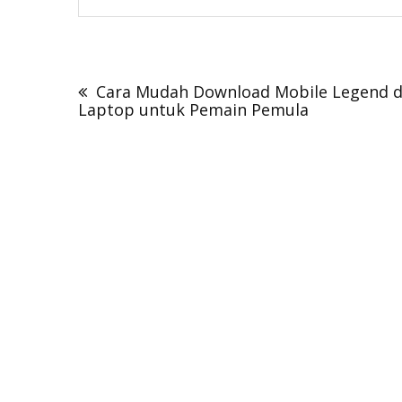
Post
navigation
Cara Mudah Download Mobile Legend d
Laptop untuk Pemain Pemula