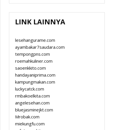
LINK LAINNYA
lesehangurame.com
ayambakar7saudara.com
tempongpns.com
roemahkuliner.com
saoenkkito.com
handayaniprima.com
kampungmakan.com
luckycatck.com
rmbakoelkita.com
angelesehan.com
bluejasminejkt.com
Mrobak.com
miekungfu.com