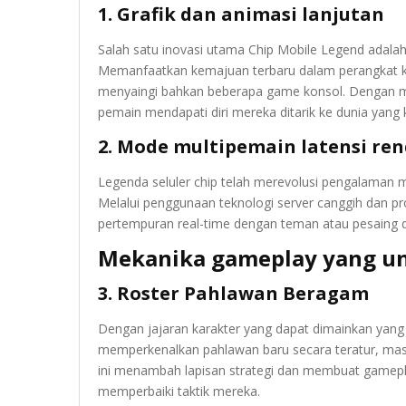
1. Grafik dan animasi lanjutan
Salah satu inovasi utama Chip Mobile Legend adala
Memanfaatkan kemajuan terbaru dalam perangkat k
menyaingi bahkan beberapa game konsol. Dengan mode
pemain mendapati diri mereka ditarik ke dunia yang 
2. Mode multipemain latensi re
Legenda seluler chip telah merevolusi pengalaman m
Melalui penggunaan teknologi server canggih dan pr
pertempuran real-time dengan teman atau pesaing da
Mekanika gameplay yang u
3. Roster Pahlawan Beragam
Dengan jajaran karakter yang dapat dimainkan yang 
memperkenalkan pahlawan baru secara teratur, ma
ini menambah lapisan strategi dan membuat gamepl
memperbaiki taktik mereka.