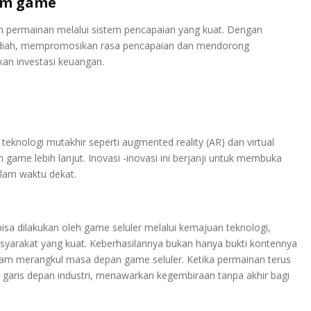
am game
an permainan melalui sistem pencapaian yang kuat. Dengan
diah, mempromosikan rasa pencapaian dan mendorong
kan investasi keuangan.
teknologi mutakhir seperti augmented reality (AR) dan virtual
game lebih lanjut. Inovasi -inovasi ini berjanji untuk membuka
alam waktu dekat.
isa dilakukan oleh game seluler melalui kemajuan teknologi,
yarakat yang kuat. Keberhasilannya bukan hanya bukti kontennya
alam merangkul masa depan game seluler. Ketika permainan terus
i garis depan industri, menawarkan kegembiraan tanpa akhir bagi