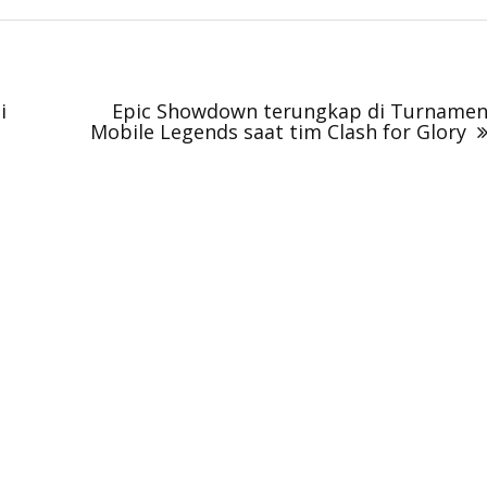
i
Epic Showdown terungkap di Turname
Mobile Legends saat tim Clash for Glory