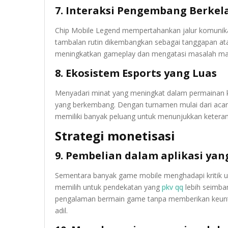
7. Interaksi Pengembang Berkel
Chip Mobile Legend mempertahankan jalur komunik
tambalan rutin dikembangkan sebagai tanggapan a
meningkatkan gameplay dan mengatasi masalah ma
8. Ekosistem Esports yang Luas
Menyadari minat yang meningkat dalam permainan k
yang berkembang. Dengan turnamen mulai dari acara
memiliki banyak peluang untuk menunjukkan keteram
Strategi monetisasi
9. Pembelian dalam aplikasi yan
Sementara banyak game mobile menghadapi kritik unt
memilih untuk pendekatan yang
pkv qq
lebih seimba
pengalaman bermain game tanpa memberikan keuntu
adil.