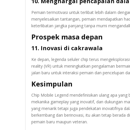
10. Menghargai pencapaian dal
Pemain termotivasi untuk terlibat lebih dalam deng
menyelesaikan tantangan, pemain mendapatkan ha
keterlibatan jangka panjang tanpa murni mengandal
Prospek masa depan
11. Inovasi di cakrawala
Ke depan, legenda seluler chip terus mengeksplorasi 
reality (VR) untuk meningkatkan pengalaman bermain 
jalan baru untuk interaksi pemain dan pencelupan d
Kesimpulan
Chip Mobile Legend mendefinisikan ulang apa yang b
mekanika gameplay yang inovatif, dan dukungan mas
yang menarik tetapi juga pendekatan inovatifnya d
berkembang dan berinovasi, itu akan tetap berada d
pemain baru maupun veteran.