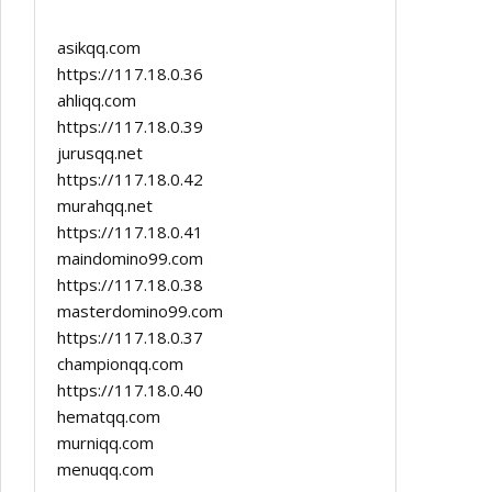
asikqq.com
https://117.18.0.36
ahliqq.com
https://117.18.0.39
jurusqq.net
https://117.18.0.42
murahqq.net
https://117.18.0.41
maindomino99.com
https://117.18.0.38
masterdomino99.com
https://117.18.0.37
championqq.com
https://117.18.0.40
hematqq.com
murniqq.com
menuqq.com