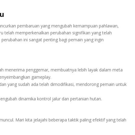
u
luncurkan pembaruan yang mengubah kemampuan pahlawan,
ru telah memperkenalkan perubahan signifikan yang telah
erubahan ini sangat penting bagi pemain yang ingin
lah menerima penggemar, membuatnya lebih layak dalam meta
k menyeimbangkan gameplay.
, dan yang sudah ada telah dimodifikasi, mendorong pemain untuk
mengubah dinamika kontrol jalur dan pertanian hutan.
ncul. Mari kita jelajahi beberapa taktik paling efektif yang telah