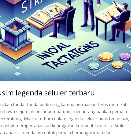
usim legenda seluler terbaru
njukkan tanda -tanda berkurang karena permainan terus memikat
u membawa sejumlah besar pembaruan, menantang bahkan pemain
rkembang. Musim terbaru dalam legenda seluler tidak terkecuali,
in untuk mempertahankan keunggulan kompetitif mereka. Artikel
rikan analisis mendalam untuk pemain berpengalaman dan