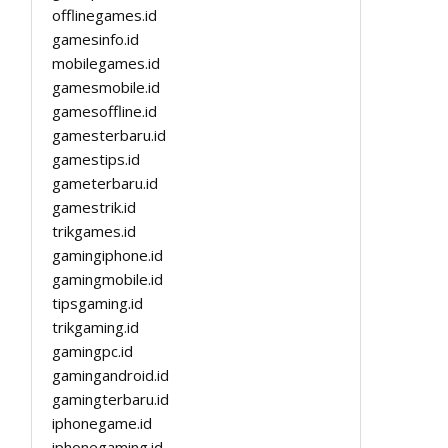
offlinegames.id
gamesinfo.id
mobilegames.id
gamesmobile.id
gamesoffline.id
gamesterbaru.id
gamestips.id
gameterbaru.id
gamestrik.id
trikgames.id
gamingiphone.id
gamingmobile.id
tipsgaming.id
trikgaming.id
gamingpc.id
gamingandroid.id
gamingterbaru.id
iphonegame.id
iphonegaming.id