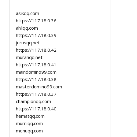
asikqq.com
https://117.18.0.36
ahliqq.com
https://117.18.0.39
jurusqq.net
https://117.18.0.42
murahqq.net
https://117.18.0.41
maindomino99.com
https://117.18.0.38
masterdomino99.com
https://117.18.0.37
championqq.com
https://117.18.0.40
hematqq.com
murniqq.com
menuqq.com