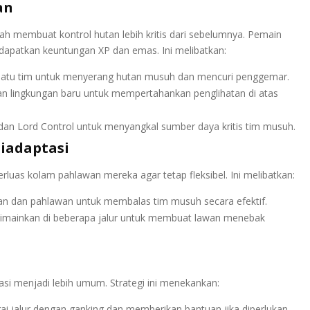
an
lah membuat kontrol hutan lebih kritis dari sebelumnya. Pemain
apatkan keuntungan XP dan emas. Ini melibatkan:
 satu tim untuk menyerang hutan musuh dan mencuri penggemar.
 lingkungan baru untuk mempertahankan penglihatan di atas
 dan Lord Control untuk menyangkal sumber daya kritis tim musuh.
iadaptasi
uas kolam pahlawan mereka agar tetap fleksibel. Ini melibatkan:
an dan pahlawan untuk membalas tim musuh secara efektif.
dimainkan di beberapa jalur untuk membuat lawan menebak
si menjadi lebih umum. Strategi ini menekankan:
ai jalur dengan ganking dan memberikan bantuan jika diperlukan.