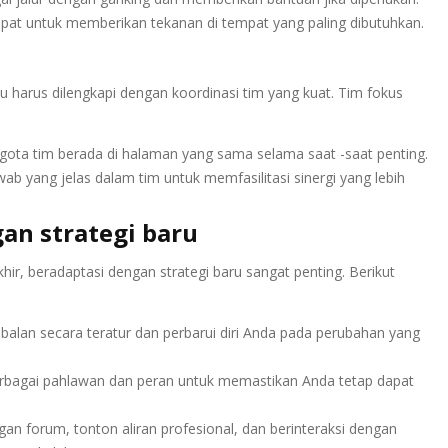
pat untuk memberikan tekanan di tempat yang paling dibutuhkan.
du harus dilengkapi dengan koordinasi tim yang kuat. Tim fokus
ota tim berada di halaman yang sama selama saat -saat penting.
ab yang jelas dalam tim untuk memfasilitasi sinergi yang lebih
an strategi baru
ir, beradaptasi dengan strategi baru sangat penting. Berikut
mbalan secara teratur dan perbarui diri Anda pada perubahan yang
erbagai pahlawan dan peran untuk memastikan Anda tetap dapat
an forum, tonton aliran profesional, dan berinteraksi dengan