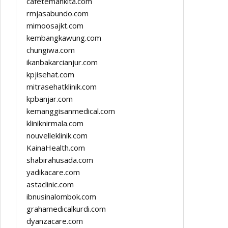
cafetemankita.com
rmjasabundo.com
mimoosajkt.com
kembangkawung.com
chungiwa.com
ikanbakarcianjur.com
kpjisehat.com
mitrasehatklinik.com
kpbanjar.com
kemanggisanmedical.com
kliniknirmala.com
nouvelleklinik.com
KainaHealth.com
shabirahusada.com
yadikacare.com
astaclinic.com
ibnusinalombok.com
grahamedicalkurdi.com
dyanzacare.com