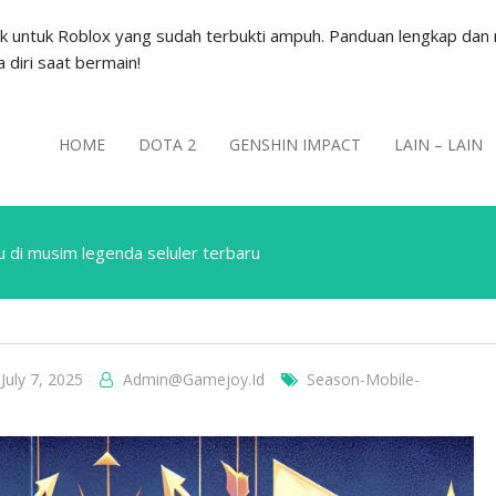
aik untuk Roblox yang sudah terbukti ampuh. Panduan lengkap dan mu
 diri saat bermain!
HOME
DOTA 2
GENSHIN IMPACT
LAIN – LAIN
u di musim legenda seluler terbaru
July 7, 2025
Admin@gamejoy.id
Season-Mobile-