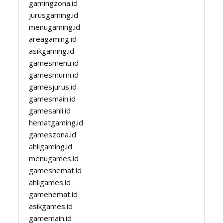
gamingzona.id
jurusgaming.id
menugaming.id
areagaming.id
asikgaming.id
gamesmenu.id
gamesmurni.id
gamesjurus.id
gamesmain.id
gamesahli.id
hematgaming.id
gameszona.id
ahligaming.id
menugames.id
gameshemat.id
ahligames.id
gamehemat.id
asikgames.id
gamemain.id