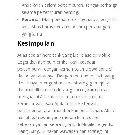
Anda kalah dalam pertempuran, sangat berharga
selama pertempuran penting.
Peramal
: Memperkuat efek regenerasi, berguna
saat Atlas harus bertahan dalam pertarungan
yang lama.
Kesimpulan
Atlas adalah hero tank yang luar biasa di Mobile
Legends, mampu membalikkan keadaan
pertempuran dengan kemampuan crowd control
dan daya tahannya. Dengan memahami skill yang
dimilikinya, mengoptimalkan strategi gameplay,
dan memilih item build yang cocok, kamu bisa
menguasai Atlas dan memimpin tim menuju
kemenangan. Baik Anda terjun ke tengah
pertempuran atau memberikan pertahanan, Atlas
adalah pahlawan yang merangkum esensi
sebenarnya dari seorang tank di Mobile Legends:
Bang Bang. Gunakan wawasan dan strategi ini