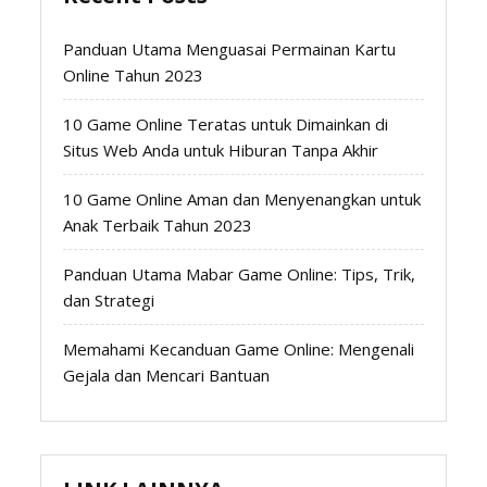
Panduan Utama Menguasai Permainan Kartu
Online Tahun 2023
10 Game Online Teratas untuk Dimainkan di
Situs Web Anda untuk Hiburan Tanpa Akhir
10 Game Online Aman dan Menyenangkan untuk
Anak Terbaik Tahun 2023
Panduan Utama Mabar Game Online: Tips, Trik,
dan Strategi
Memahami Kecanduan Game Online: Mengenali
Gejala dan Mencari Bantuan