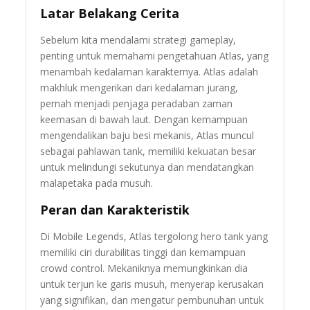
Latar Belakang Cerita
Sebelum kita mendalami strategi gameplay,
penting untuk memahami pengetahuan Atlas, yang
menambah kedalaman karakternya. Atlas adalah
makhluk mengerikan dari kedalaman jurang,
pernah menjadi penjaga peradaban zaman
keemasan di bawah laut. Dengan kemampuan
mengendalikan baju besi mekanis, Atlas muncul
sebagai pahlawan tank, memiliki kekuatan besar
untuk melindungi sekutunya dan mendatangkan
malapetaka pada musuh.
Peran dan Karakteristik
Di Mobile Legends, Atlas tergolong hero tank yang
memiliki ciri durabilitas tinggi dan kemampuan
crowd control. Mekaniknya memungkinkan dia
untuk terjun ke garis musuh, menyerap kerusakan
yang signifikan, dan mengatur pembunuhan untuk