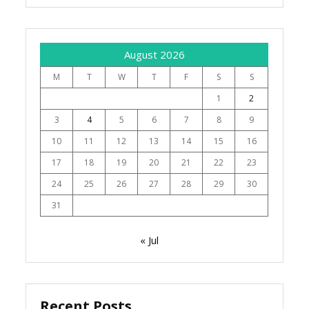
August 2026
M
T
W
T
F
S
S
1
2
3
4
5
6
7
8
9
10
11
12
13
14
15
16
17
18
19
20
21
22
23
24
25
26
27
28
29
30
31
« Jul
Recent Posts