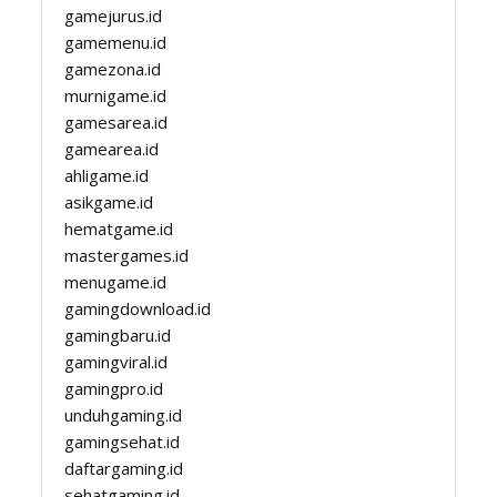
gamejurus.id
gamemenu.id
gamezona.id
murnigame.id
gamesarea.id
gamearea.id
ahligame.id
asikgame.id
hematgame.id
mastergames.id
menugame.id
gamingdownload.id
gamingbaru.id
gamingviral.id
gamingpro.id
unduhgaming.id
gamingsehat.id
daftargaming.id
sehatgaming.id