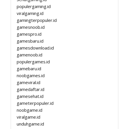
populergaming.id
viralgaming.id
gamingterpopuler.id
gamesnoob.id
gamespro.id
gamesbaru.id
gamesdownload.id
gamenoob.id
populergames.id
gamebaru.id
noobgames.id
gameviral.id
gamedaftar.id
gamesehat.id
gameterpopuler.id
noobgame.id
viralgame.id
unduhgame.id