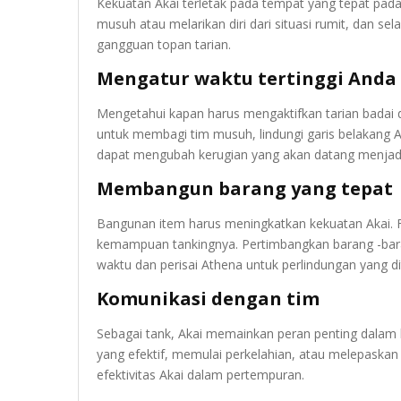
Kekuatan Akai terletak pada tempat yang tepat pad
musuh atau melarikan diri dari situasi rumit, dan s
gangguan topan tarian.
Mengatur waktu tertinggi Anda
Mengetahui kapan harus mengaktifkan tarian bada
untuk membagi tim musuh, lindungi garis belakang An
dapat mengubah kerugian yang akan datang menja
Membangun barang yang tepat
Bangunan item harus meningkatkan kekuatan Akai. 
kemampuan tankingnya. Pertimbangkan barang -baran
waktu dan perisai Athena untuk perlindungan yang di
Komunikasi dengan tim
Sebagai tank, Akai memainkan peran penting dalam 
yang efektif, memulai perkelahian, atau melepaskan 
efektivitas Akai dalam pertempuran.