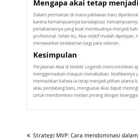
Mengapa akai tetap menjadi
Dalam permainan di mana pahlawan baru diperkenal
karena kemampuannya beradaptasi. Kemampuannya
pertahanannya yang kuat membuatnya menjadi baha
profesional. Selain itu, Akai relatif mudah dipelaja
menawarkan kedalaman bagi para veteran.
Kesimpulan
Perjalanan Akai di Mobile Legends mencontohkan apa
menggemaskan maupun menakutkan. Keahliannya ya
memastikan bahwa ia tetap menjadi pilihan utama 
atau pendatang baru, menguasai Akai dapat menin
untuk mendominasi medan perang dengan keangguna
Post
navigation
Strategi MVP: Cara mendominasi dalam