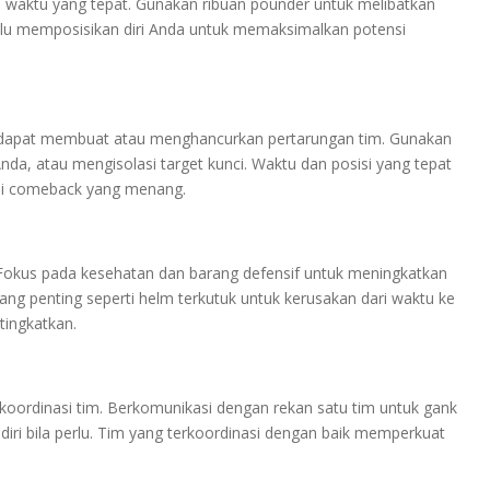
a waktu yang tepat. Gunakan ribuan pounder untuk melibatkan
elalu memposisikan diri Anda untuk memaksimalkan potensi
i dapat membuat atau menghancurkan pertarungan tim. Gunakan
da, atau mengisolasi target kunci. Waktu dan posisi yang tepat
di comeback yang menang.
Fokus pada kesehatan dan barang defensif untuk meningkatkan
g penting seperti helm terkutuk untuk kerusakan dari waktu ke
tingkatkan.
koordinasi tim. Berkomunikasi dengan rekan satu tim untuk gank
diri bila perlu. Tim yang terkoordinasi dengan baik memperkuat