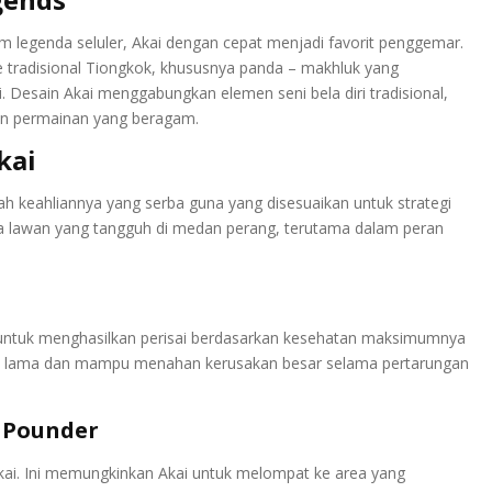
am legenda seluler, Akai dengan cepat menjadi favorit penggemar.
me tradisional Tiongkok, khususnya panda – makhluk yang
 Desain Akai menggabungkan elemen seni bela diri tradisional,
n permainan yang beragam.
kai
 keahliannya yang serba guna yang disesuaikan untuk strategi
a lawan yang tangguh di medan perang, terutama dalam peran
untuk menghasilkan perisai berdasarkan kesehatan maksimumnya
han lama dan mampu menahan kerusakan besar selama pertarungan
 Pounder
kai. Ini memungkinkan Akai untuk melompat ke area yang