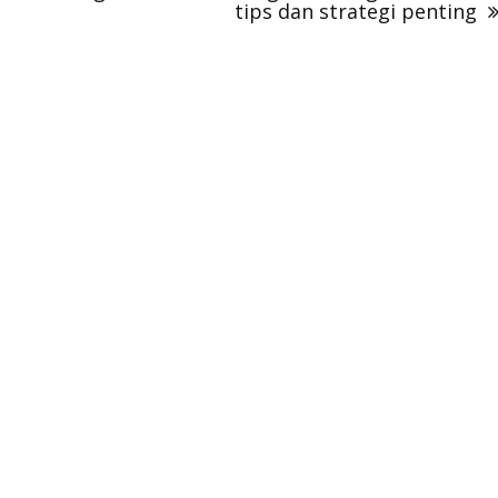
tips dan strategi penting