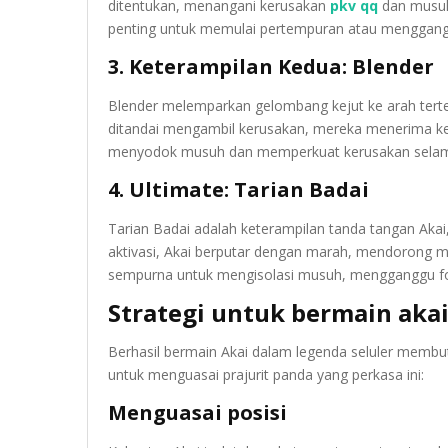
ditentukan, menangani kerusakan
pkv qq
dan musuh
penting untuk memulai pertempuran atau menggang
3.
Keterampilan Kedua: Blender
Blender melemparkan gelombang kejut ke arah tert
ditandai mengambil kerusakan, mereka menerima ker
menyodok musuh dan memperkuat kerusakan selama
4.
Ultimate: Tarian Badai
Tarian Badai adalah keterampilan tanda tangan Aka
aktivasi, Akai berputar dengan marah, mendorong m
sempurna untuk mengisolasi musuh, mengganggu fo
Strategi untuk bermain aka
Berhasil bermain Akai dalam legenda seluler membutu
untuk menguasai prajurit panda yang perkasa ini:
Menguasai posisi