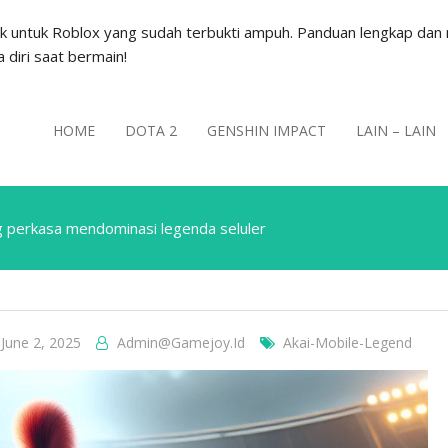
aik untuk Roblox yang sudah terbukti ampuh. Panduan lengkap dan mu
 diri saat bermain!
HOME
DOTA 2
GENSHIN IMPACT
LAIN – LAIN
ng perkasa mendominasi legenda seluler
June 2, 2025
Admin@gamejoy.id
Akai-Mobile-Legend