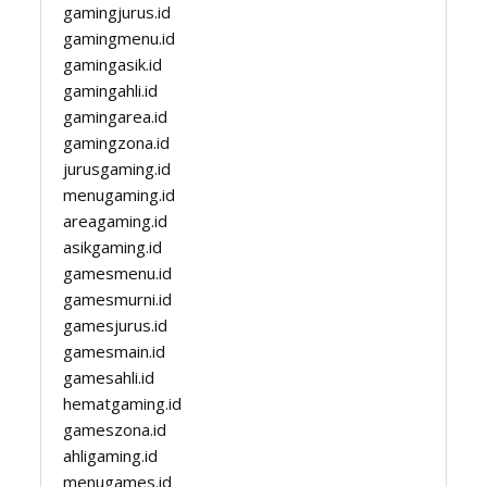
gamingjurus.id
gamingmenu.id
gamingasik.id
gamingahli.id
gamingarea.id
gamingzona.id
jurusgaming.id
menugaming.id
areagaming.id
asikgaming.id
gamesmenu.id
gamesmurni.id
gamesjurus.id
gamesmain.id
gamesahli.id
hematgaming.id
gameszona.id
ahligaming.id
menugames.id