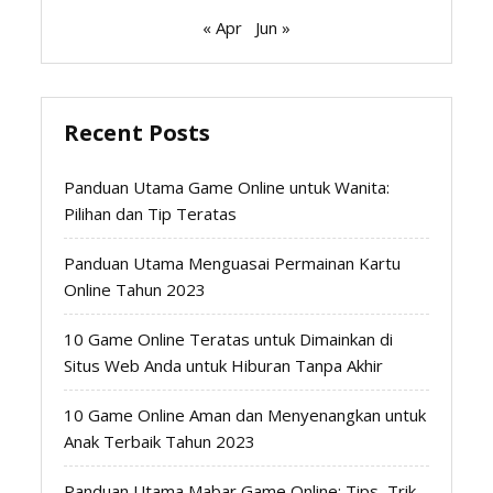
« Apr
Jun »
Recent Posts
Panduan Utama Game Online untuk Wanita:
Pilihan dan Tip Teratas
Panduan Utama Menguasai Permainan Kartu
Online Tahun 2023
10 Game Online Teratas untuk Dimainkan di
Situs Web Anda untuk Hiburan Tanpa Akhir
10 Game Online Aman dan Menyenangkan untuk
Anak Terbaik Tahun 2023
Panduan Utama Mabar Game Online: Tips, Trik,