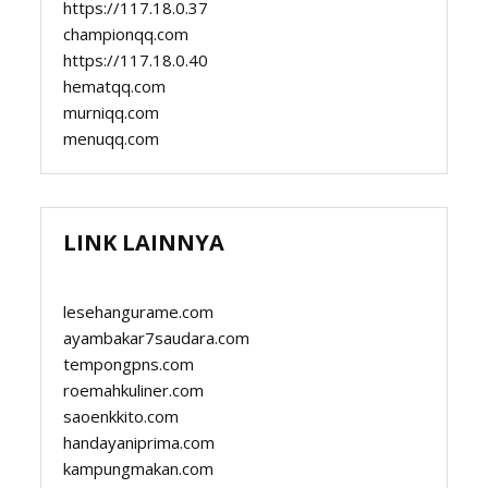
https://117.18.0.37
championqq.com
https://117.18.0.40
hematqq.com
murniqq.com
menuqq.com
LINK LAINNYA
lesehangurame.com
ayambakar7saudara.com
tempongpns.com
roemahkuliner.com
saoenkkito.com
handayaniprima.com
kampungmakan.com