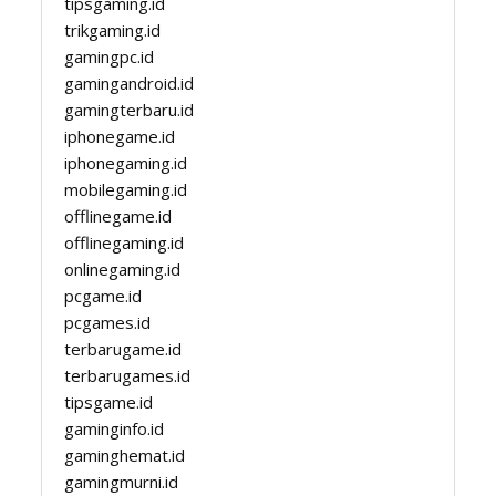
tipsgaming.id
trikgaming.id
gamingpc.id
gamingandroid.id
gamingterbaru.id
iphonegame.id
iphonegaming.id
mobilegaming.id
offlinegame.id
offlinegaming.id
onlinegaming.id
pcgame.id
pcgames.id
terbarugame.id
terbarugames.id
tipsgame.id
gaminginfo.id
gaminghemat.id
gamingmurni.id