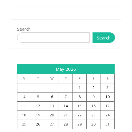
Search
Search
May 2026
M
T
W
T
F
S
S
1
2
3
4
5
6
7
8
9
10
11
12
13
14
15
16
17
18
19
20
21
22
23
24
25
26
27
28
29
30
31