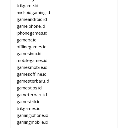
trikgame.id
androidgaming.id
gameandroid.id
gameiphone.id
iphonegames.id
gamepc.id
offlinegames.id
gamesinfo.id
mobilegames.id
gamesmobile.id
gamesoffline.id
gamesterbaru.id
gamestips.id
gameterbaru.id
gamestrik.id
trikgames.id
gamingiphone.id
gamingmobile.id