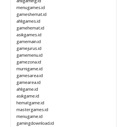
ahligaming.id
menugames.id
gameshemat.id
ahligames.id
gamehemat.id
asikgames.id
gamemain.id
gamejurus.id
gamemenu.id
gamezona.id
murnigame.id
gamesarea.id
gamearea.id
ahligame.id
asikgame.id
hematgame.id
mastergames.id
menugame.id
gamingdownload.id