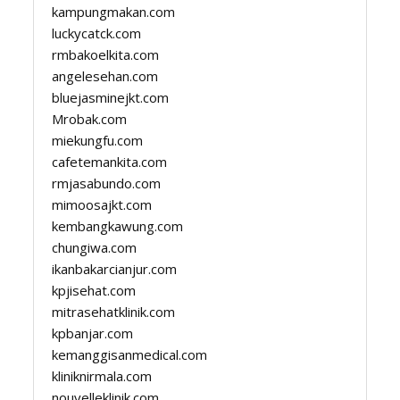
kampungmakan.com
luckycatck.com
rmbakoelkita.com
angelesehan.com
bluejasminejkt.com
Mrobak.com
miekungfu.com
cafetemankita.com
rmjasabundo.com
mimoosajkt.com
kembangkawung.com
chungiwa.com
ikanbakarcianjur.com
kpjisehat.com
mitrasehatklinik.com
kpbanjar.com
kemanggisanmedical.com
kliniknirmala.com
nouvelleklinik.com