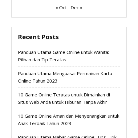
« Oct
Dec »
Recent Posts
Panduan Utama Game Online untuk Wanita:
Pilihan dan Tip Teratas
Panduan Utama Menguasai Permainan Kartu
Online Tahun 2023
10 Game Online Teratas untuk Dimainkan di
Situs Web Anda untuk Hiburan Tanpa Akhir
10 Game Online Aman dan Menyenangkan untuk
Anak Terbaik Tahun 2023
Panduan Utama Mabar Game Online: Tips, Trik,