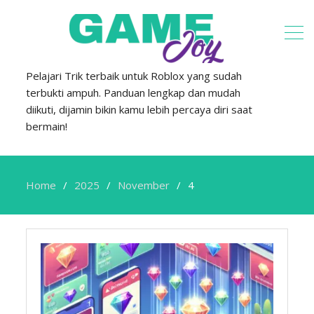
Pelajari Trik terbaik untuk Roblox yang sudah
terbukti ampuh. Panduan lengkap dan mudah
diikuti, dijamin bikin kamu lebih percaya diri saat
bermain!
Home
2025
November
4