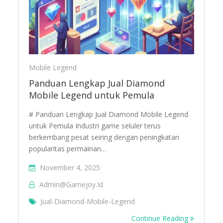
Mobile Legend
Panduan Lengkap Jual Diamond
Mobile Legend untuk Pemula
# Panduan Lengkap Jual Diamond Mobile Legend
untuk Pemula Industri game seluler terus
berkembang pesat seiring dengan peningkatan
popularitas permainan…
November 4, 2025
Admin@gamejoy.id
Jual-Diamond-Mobile-Legend
Continue Reading