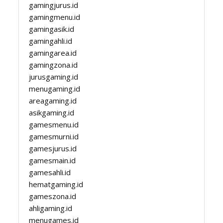
gamingjurus.id
gamingmenu.id
gamingasik.id
gamingahli.id
gamingarea.id
gamingzona.id
jurusgaming.id
menugaming.id
areagaming.id
asikgaming.id
gamesmenu.id
gamesmurni.id
gamesjurus.id
gamesmain.id
gamesahli.id
hematgaming.id
gameszona.id
ahligaming.id
menugames.id