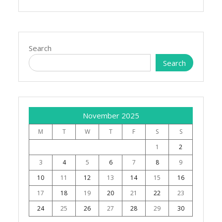
Search
Search
November 2025
M
T
W
T
F
S
S
1
2
3
4
5
6
7
8
9
10
11
12
13
14
15
16
17
18
19
20
21
22
23
24
25
26
27
28
29
30