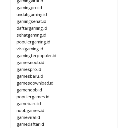
gamingviral.id
gamingpro.id
unduhgaming.id
gamingsehat.id
daftargaming.id
sehatgaming.id
populergaming.id
viralgaming.id
gamingterpopuler.id
gamesnoob.id
gamespro.id
gamesbaru.id
gamesdownload.id
gamenoob.id
populergames.id
gamebaru.id
noobgames.id
gameviral.id
gamedaftar.id