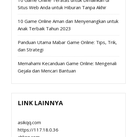
10 Game Online Teratas untuk Dimainkan di
Situs Web Anda untuk Hiburan Tanpa Akhir
10 Game Online Aman dan Menyenangkan untuk
Anak Terbaik Tahun 2023
Panduan Utama Mabar Game Online: Tips, Trik,
dan Strategi
Memahami Kecanduan Game Online: Mengenali
Gejala dan Mencari Bantuan
LINK LAINNYA
asikqq.com
https://117.18.0.36