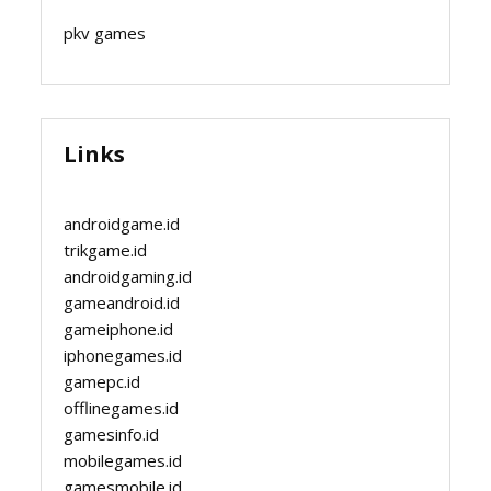
pkv games
Links
androidgame.id
trikgame.id
androidgaming.id
gameandroid.id
gameiphone.id
iphonegames.id
gamepc.id
offlinegames.id
gamesinfo.id
mobilegames.id
gamesmobile.id