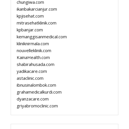
chungiwa.com
ikanbakarcianjur.com
kpjisehat.com
mitrasehatklinik.com
kpbanjar.com
kemanggisanmedical.com
kliniknirmala.com
nouvelleklinik.com
KainaHealth.com
shabirahusada.com
yadikacare.com
astaclinic.com
ibnusinalombok.com
grahamedicalkurdi.com
dyanzacare.com
griyabromoclinic.com