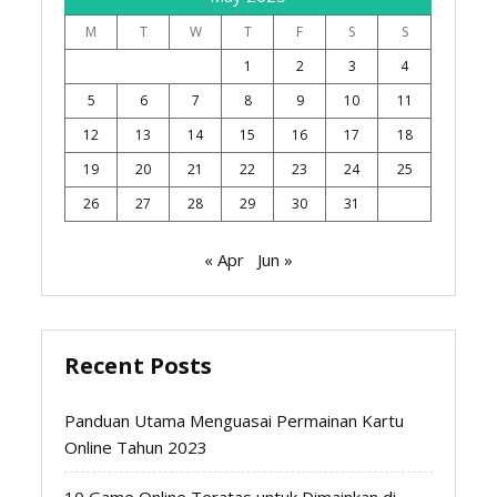
M
T
W
T
F
S
S
1
2
3
4
5
6
7
8
9
10
11
12
13
14
15
16
17
18
19
20
21
22
23
24
25
26
27
28
29
30
31
« Apr
Jun »
Recent Posts
Panduan Utama Menguasai Permainan Kartu
Online Tahun 2023